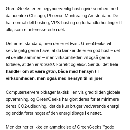
GreenGeeks er en begyndervenlig hostingvirksomhed med
datacentre i Chicago, Phoenix, Montreal og Amsterdam. De
har normal delt hosting, VPS-hosting og forhandlerhostinger til
alle, som er interesserede i dét.
Det er ret standard, men der er et twist. GreenGeeks vil
selvfølgelig gerne have, at du tænker de er en god host – det
vil de alle sammen – men virksomheden vil også gerne
fortælle, at den er
moralsk
korrekt og
etisk
. Ser du, det
hele
handler om at være
grøn
, både med hensyn til
virksomheden, men også med hensyn til miljøer
.
Computerservere bidrager faktisk i en vis grad til den globale
opvarmning, og GreenGeeks har gjort deres for at minimere
deres CO2-udledning, idet de kun bruger vedvarende energi
og endda fører noget af den energi tilbage i elnettet.
Men det her er ikke en anmeldelse af GreenGeeks’ ”gode