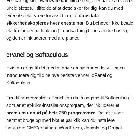
Fejl kan og ske. Hardware kan lukke ned, eller data kan ved et
uheld slettes. I tilfælde af at dette sker for dig, kan du med
GreenGeeks være forvisset om, at
dine data
sikkerhedskopieres hver eneste nat
. Du behøver ikke betale
ekstra for denne funktion (i modsætning til hos andre hosts),
og den er inkluderet med alle planer.
cPanel og Softaculous
Hvis du er ny til det med at drive en hjemmeside, vil jeg nu
introducere dig til dine nye bedste venner: cPanel og
Softaculous.
Fra dit brugervenlige cPanel kan du få adgang til Softaculous,
som er et et-kliks-installationsprogram, der inkluderer et
premium udbud på hele 250 programmer
. Det er super
nemt at bruge og med blot et par klik kan du installere
populære CMS’er såsom WordPress, Joomla! og Drupal.