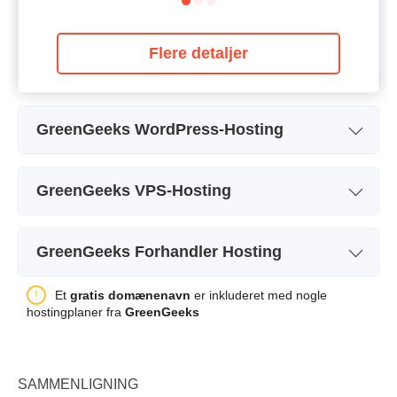
Flere detaljer
GreenGeeks WordPress-Hosting
Plan navn
Lite
GreenGeeks VPS-Hosting
Lager
25 GB
Plan navn
4GB
Båndbredde
Ubegrænse
GreenGeeks Forhandler Hosting
Lager
75 GB SSD
Antal sider
1
Plan navn
RH-25
Et
gratis domænenavn
er inkluderet med nogle
Båndbredde
10 TB
Backup
+
hostingplaner fra
GreenGeeks
Lager
60 GB SSD
CPU
4 vCPU
Pris
$
1.95
Båndbredde
600 GB
RAM
4 GB
SAMMENLIGNING
Antal sider
25