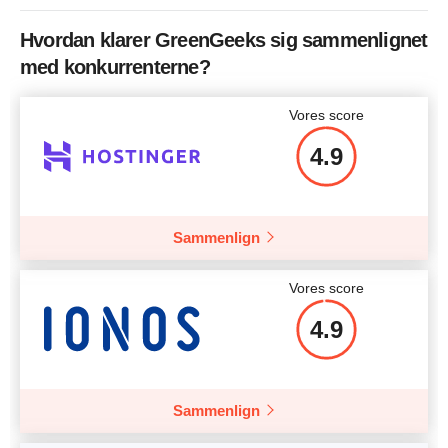
Pris
$
69.95
Pris
$
19.95
Hvordan klarer GreenGeeks sig sammenlignet
Flere detaljer
med konkurrenterne?
Flere detaljer
Vores score
Flere detaljer
4.9
Sammenlign
Vores score
4.9
Sammenlign