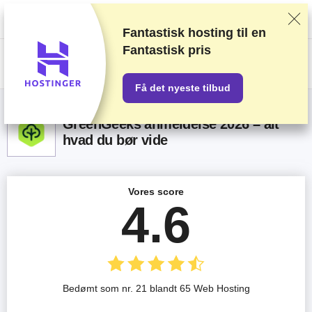
Vi rangerer forhandlere baseret på strenge tests og research, tager også
højde for din feedback og vores kommercielle aftaler med udbydere.
Denne side indeholder affiliate links.
Marketings Offentliggørelse
Fantastisk hosting til en
Fantastisk pris
US$
Få det nyeste tilbud
GreenGeeks anmeldelse 2026 – alt
hvad du bør vide
Vores score
4.6
Bedømt som nr. 21 blandt 65 Web Hosting