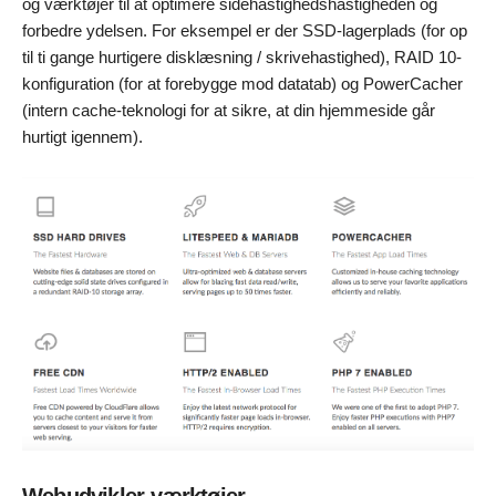
og værktøjer til at optimere sidehastighedshastigheden og
forbedre ydelsen. For eksempel er der SSD-lagerplads (for op
til ti gange hurtigere disklæsning / skrivehastighed), RAID 10-
konfiguration (for at forebygge mod datatab) og PowerCacher
(intern cache-teknologi for at sikre, at din hjemmeside går
hurtigt igennem).