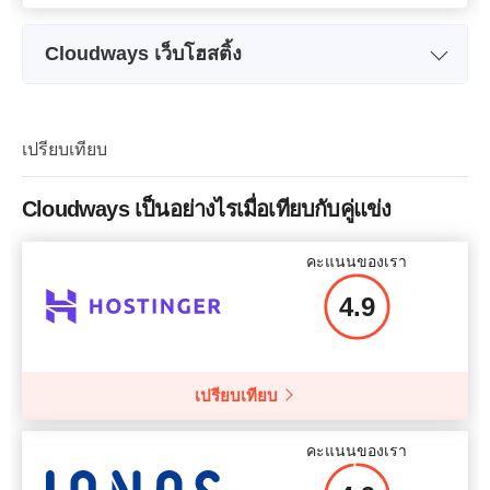
Cloudways เว็บโฮสติ้ง
ชื่อแพลน
Plan 1
การจัดเก็บ
15 GB
เปรียบเทียบ
แบนด์วิธ​
100 GB
Cloudways เป็นอย่างไรเมื่อเทียบกับคู่แข่ง
จำนวนไซต์
1
คะแนนของเรา
ราคา
$
35.00
4.9
ข้อมูลเพิ่มเติม
เปรียบเทียบ
คะแนนของเรา