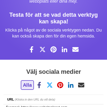
webbplats eller dina mejl.
Testa för att se vad detta verktyg
kan skapa!
Klicka på något av de sociala verktygen nedan. Du
kan också skapa den för din egen hemsida.
Välj sociala medier
Alla
URL
(Klistra in den URL du vill dela)