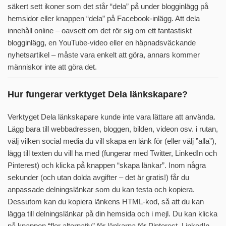
säkert sett ikoner som det står “dela” på under blogginlägg på
hemsidor eller knappen “dela” på Facebook-inlägg. Att dela
innehåll online – oavsett om det rör sig om ett fantastiskt
blogginlägg, en YouTube-video eller en häpnadsväckande
nyhetsartikel – måste vara enkelt att göra, annars kommer
människor inte att göra det.
Hur fungerar verktyget Dela länkskapare?
Verktyget Dela länkskapare kunde inte vara lättare att använda.
Lägg bara till webbadressen, bloggen, bilden, videon osv. i rutan,
välj vilken social media du vill skapa en länk för (eller välj ”alla”),
lägg till texten du vill ha med (fungerar med Twitter, LinkedIn och
Pinterest) och klicka på knappen “skapa länkar”. Inom några
sekunder (och utan dolda avgifter – det är gratis!) får du
anpassade delningslänkar som du kan testa och kopiera.
Dessutom kan du kopiera länkens HTML-kod, så att du kan
lägga till delningslänkar på din hemsida och i mejl. Du kan klicka
på knappen “fler alternativ” för länkarna för Pinterest, LinkedIn