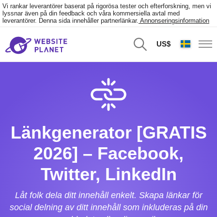
Vi rankar leverantörer baserat på rigorösa tester och efterforskning, men vi
lyssnar även på din feedback och våra kommersiella avtal med
leverantörer. Denna sida innehåller partnerlänkar.
Annonseringsinformation
US$
Länkgenerator [GRATIS
2026] – Facebook,
Twitter, LinkedIn
Låt folk dela ditt innehåll enkelt. Skapa länkar för
social delning av ditt innehåll som inkluderas på din