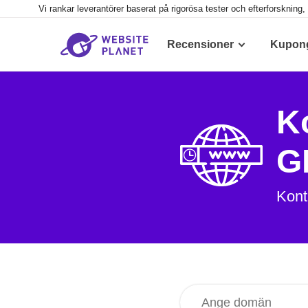
Vi rankar leverantörer baserat på rigorösa tester och efterforsknin
Recensioner
Kupon
K
G
Kont