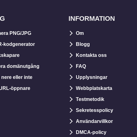
YG
INFORMATION
era PNG/JPG
Om
R-kodgenerator
Blogg
kskapare
Kontakta oss
lera domänutgång
FAQ
nere eller inte
Upplysningar
 URL-öppnare
Webbplatskarta
Testmetodik
Sekretesspolicy
Användarvillkor
DMCA-policy