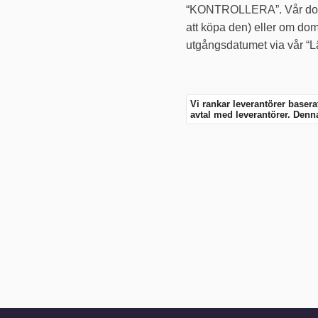
“KONTROLLERA”. Vår domän
att köpa den) eller om do
utgångsdatumet via vår “Lä
Vi rankar leverantörer baser
avtal med leverantörer. Denna