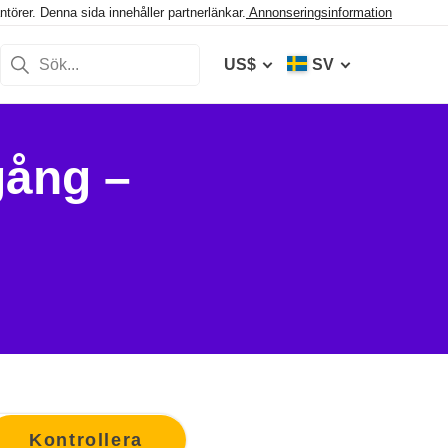
törer. Denna sida innehåller partnerlänkar.
Annonseringsinformation
US$
SV
gång –
Kontrollera