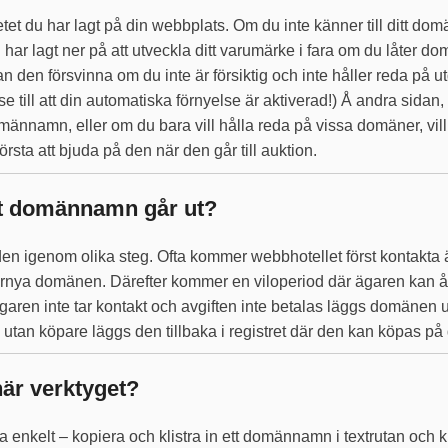
etet du har lagt på din webbplats. Om du inte känner till ditt 
 har lagt ner på att utveckla ditt varumärke i fara om du låter d
an den försvinna om du inte är försiktig och inte håller reda på 
 se till att din automatiska förnyelse är aktiverad!) Å andra sidan
ännamn, eller om du bara vill hålla reda på vissa domäner, vill 
örsta att bjuda på den när den går till auktion.
tt domännamn går ut?
den igenom olika steg. Ofta kommer webbhotellet först kontakta 
t förnya domänen. Därefter kommer en viloperiod där ägaren ka
garen inte tar kontakt och avgiften inte betalas läggs domänen ut
 utan köpare läggs den tillbaka i registret där den kan köpas 
här verktyget?
a enkelt – kopiera och klistra in ett domännamn i textrutan och k