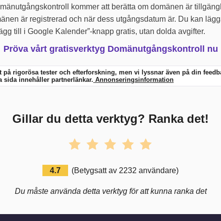
utgångskontroll kommer att berätta om domänen är tillgänglig
mänen är registrerad och när dess utgångsdatum är. Du kan lägg
gg till i Google Kalender”-knapp gratis, utan dolda avgifter.
Pröva vårt gratisverktyg Domänutgångskontroll nu
at på rigorösa tester och efterforskning, men vi lyssnar även på din fee
 sida innehåller partnerlänkar.
Annonseringsinformation
Gillar du detta verktyg? Ranka det!
4.7
(
Betygsatt av
2232
användare
)
Du måste använda detta verktyg för att kunna ranka det