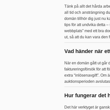
Tänk på allt det hårda arb
all tid och ansträngning du
domän tillhör dig just nu k
tips för att undvika detta –
webbplats” med ett bra dom
ut, så att du kan vara den f
Vad händer när e
När en domän gått ut går 
faktureringsförsök för at
extra “inlösenavgift”. Om ä
auktionsperioden avslutas
Hur fungerar det 
Det här verktyget är gansk