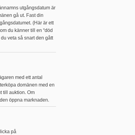
domännamns utgångsdatum är
omänen gå ut. Fast din
utgångsdatumet. (Här är ett
, om du känner till en “död
du veta så snart den gått
ägaren med ett antal
n återköpa domänen med en
 till auktion. Om
på den öppna marknaden.
licka på