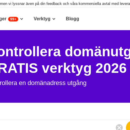
g, men vi lyssnar även på din feedback och våra kommersiella avtal med leveran
ger
Verktyg
Blogg
99+
ontrollera domänut
RATIS verktyg 2026
rollera en domänadress utgång