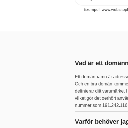
Exempel: www.websitep
Vad är ett domä
Ett domännamn är adressen 
Och en bra domän kommer a
definierar ditt varumärke. 
vilket gör det oerhört anvä
nummer som 191.242.116
Varför behöver j