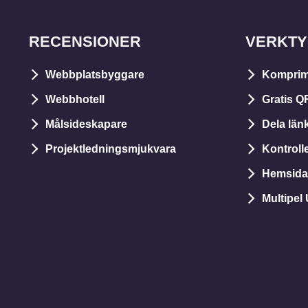
RECENSIONER
VERKT
Webbplatsbyggare
Komprim
Webbhotell
Gratis Q
Målsideskapare
Dela län
Projektledningsmjukvara
Kontrol
Hemsida 
Multipel