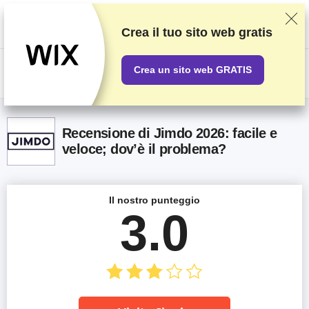
Classifichiamo i fornitori in base a test e ricerche rigorosi, ma teniamo
anche in considerazione la tua opinione e i nostri accordi commerciali con
gli stessi fornitori. Questa pagina contiene link di affiliazione.
Informativa
Crea il tuo sito web gratis
sulla pubblicità
.
Crea un sito web GRATIS
US$
Recensione di Jimdo 2026: facile e
veloce; dov’è il problema?
Il nostro punteggio
3.0