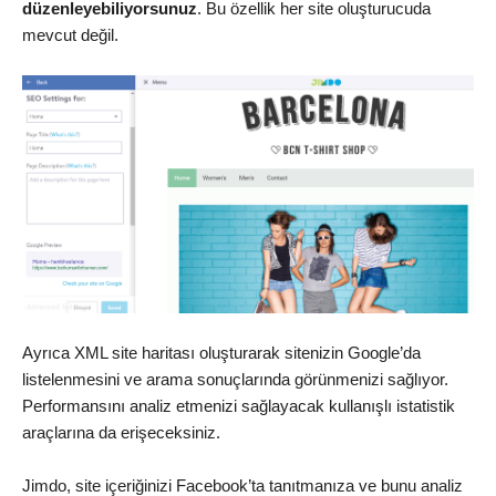
düzenleyebiliyorsunuz
. Bu özellik her site oluşturucuda
mevcut değil.
Ayrıca XML site haritası oluşturarak sitenizin Google’da
listelenmesini ve arama sonuçlarında görünmenizi sağlıyor.
Performansını analiz etmenizi sağlayacak kullanışlı istatistik
araçlarına da erişeceksiniz.
Jimdo, site içeriğinizi Facebook’ta tanıtmanıza ve bunu analiz