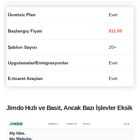
Ücretsiz Plan
Evet
Başlangıç Fiyatı
$
11.00
Şablon Sayısı
20+
Uygulamalar/Entegrasyonlar
Evet
E-ticaret Araçları
Evet
Jimdo Hızlı ve Basit, Ancak Bazı İşlevler Eksik