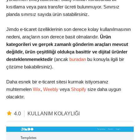
kısıtlama veya para transfer ücreti bulunmuyor. Sınırsız
planda sınırsız sayıda ürün satabilirsiniz.
Jimdo e-ticaret özelliklerinin son derece kolay kullanılmasının
nedeni, araçların son derece basit olmalarıdır.
Ürün
kategorileri ve gerçek zamanlı gönderim araçları mevcut
değildir, ürün çeşitliliği oldukça basittir ve
dijital ürünler
desteklenmemektedir
(ancak
buradan
bu konuyla ilgili bir
çözüme bakabilirsiniz).
Daha esnek bir e-ticaret sitesi kurmak istiyorsanız
muhtemelen
Wix
,
Weebly
veya
Shopify
size daha uygun
olacaktır.
4.0
KULLANIM KOLAYLIĞI