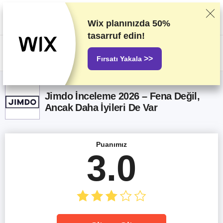
Sağlayıcıları titizlikle gerçekleştirdiğimiz test ve araştırmaları baz alarak
sıralandırıyoruz. Sıralama konusunda sağlayıcılarla olan ticari
anlaşmalarımızı da dikkate alıyoruz. Bu sayfada ortaklık yapılan
Wix planınızda
50%
sağlayıcıların bağlantıları içeriyor.
Reklam Açıklamaları
tasarruf edin!
US$
>>
Fırsatı Yakala
Jimdo İnceleme 2026 – Fena Değil,
Ancak Daha İyileri De Var
Puanımız
3.0