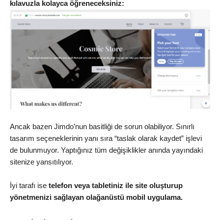
kılavuzla kolayca öğreneceksiniz:
Ancak bazen Jimdo’nun basitliği de sorun olabiliyor. Sınırlı
tasarım seçeneklerinin yanı sıra “taslak olarak kaydet” işlevi
de bulunmuyor. Yaptığınız tüm değişiklikler anında yayındaki
sitenize yansıtılıyor.
İyi tarafı ise
telefon veya tabletiniz ile site oluşturup
yönetmenizi sağlayan olağanüstü mobil uygulama.