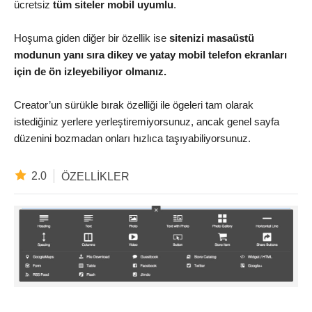
ücretsiz
tüm siteler mobil uyumlu
.
Hoşuma giden diğer bir özellik ise
sitenizi masaüstü
modunun yanı sıra dikey ve yatay mobil telefon ekranları
için de ön izleyebiliyor olmanız.
Creator’un sürükle bırak özelliği ile ögeleri tam olarak
istediğiniz yerlere yerleştiremiyorsunuz, ancak genel sayfa
düzenini bozmadan onları hızlıca taşıyabiliyorsunuz.
2.0
ÖZELLIKLER