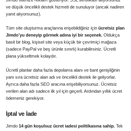
ve düşük öncelikli destek hizmeti de sunuluyor (ancak nadiren
yanıt alıyorsunuz).
Tüm site oluşturma araçlarına erişebildiğiniz için
ücretsiz plan
Jimdo’yu deneyip görmek adına iyi bir seçenek.
Oldukça
basit bir blog, kişisel site veya küçük bir çevrimiçi mağaza
(sadece PayPal ve beş ürünle sınırlı) kurabilirsiniz. Ücretli
plana yükseltmek kolaydır.
Ücretli planlar daha fazla depolama alanı ve bant genişliğinin
yanı sıra ücretsiz alan adı ve öncelikli destek ile geliyorlar.
Ayrıca daha fazla SEO aracına erişebiliyorsunuz. Ücretsiz
verilen alan adı sadece ilk yıl için geçerli. Ardından yıllık ücret
ödemeniz gerekiyor.
İptal ve İade
Jimdo
14 gün koşulsuz ücret iadesi politikasına sahip.
Tek