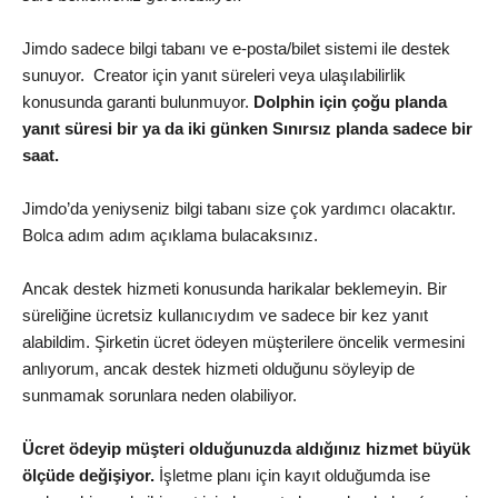
Jimdo sadece bilgi tabanı ve e-posta/bilet sistemi ile destek
sunuyor. Creator için yanıt süreleri veya ulaşılabilirlik
konusunda garanti bulunmuyor.
Dolphin için çoğu planda
yanıt süresi bir ya da iki günken Sınırsız planda sadece bir
saat.
Jimdo’da yeniyseniz bilgi tabanı size çok yardımcı olacaktır.
Bolca adım adım açıklama bulacaksınız.
Ancak destek hizmeti konusunda harikalar beklemeyin. Bir
süreliğine ücretsiz kullanıcıydım ve sadece bir kez yanıt
alabildim. Şirketin ücret ödeyen müşterilere öncelik vermesini
anlıyorum, ancak destek hizmeti olduğunu söyleyip de
sunmamak sorunlara neden olabiliyor.
Ücret ödeyip müşteri olduğunuzda aldığınız hizmet büyük
ölçüde değişiyor.
İşletme planı için kayıt olduğumda ise