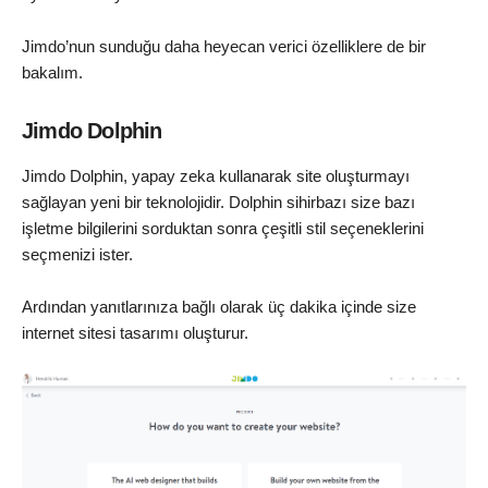
Jimdo’nun sunduğu daha heyecan verici özelliklere de bir
bakalım.
Jimdo Dolphin
Jimdo Dolphin, yapay zeka kullanarak site oluşturmayı
sağlayan yeni bir teknolojidir. Dolphin sihirbazı size bazı
işletme bilgilerini sorduktan sonra çeşitli stil seçeneklerini
seçmenizi ister.
Ardından yanıtlarınıza bağlı olarak üç dakika içinde size
internet sitesi tasarımı oluşturur.