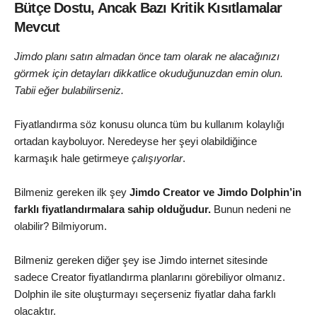
Bütçe Dostu, Ancak Bazı Kritik Kısıtlamalar
Mevcut
Jimdo planı satın almadan önce tam olarak ne alacağınızı
görmek için detayları dikkatlice okuduğunuzdan emin olun.
Tabii eğer bulabilirseniz.
Fiyatlandırma söz konusu olunca tüm bu kullanım kolaylığı
ortadan kayboluyor. Neredeyse her şeyi olabildiğince
karmaşık hale getirmeye
çalışıyorlar
.
Bilmeniz gereken ilk şey
Jimdo Creator ve Jimdo Dolphin’in
farklı fiyatlandırmalara sahip olduğudur.
Bunun nedeni ne
olabilir? Bilmiyorum.
Bilmeniz gereken diğer şey ise Jimdo internet sitesinde
sadece Creator fiyatlandırma planlarını görebiliyor olmanız.
Dolphin ile site oluşturmayı seçerseniz fiyatlar daha farklı
olacaktır.