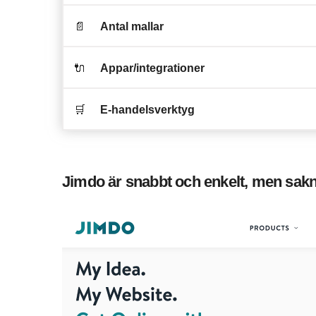
📄
Antal mallar
🔌
Appar/integrationer
🛒
E-handelsverktyg
Jimdo är snabbt och enkelt, men sakna