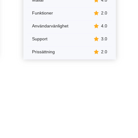
Funktioner
2.0
Användarvänlighet
4.0
Support
3.0
Prissättning
2.0