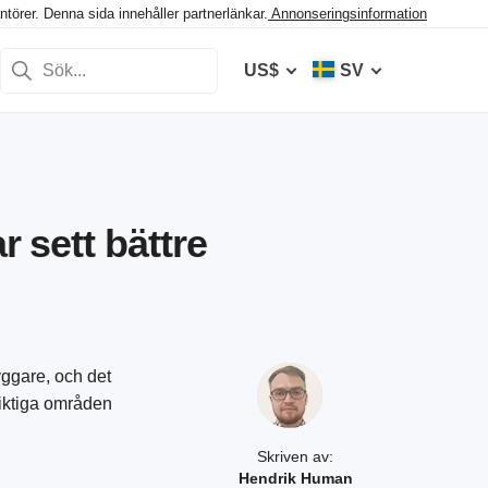
törer. Denna sida innehåller partnerlänkar.
Annonseringsinformation
US$
SV
r sett bättre
yggare, och det
viktiga områden
Skriven av:
Hendrik Human