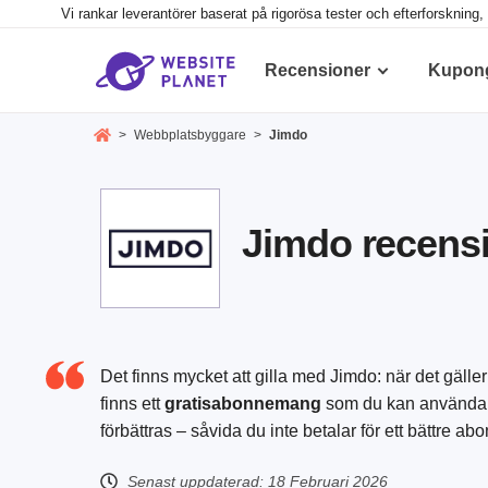
Vi rankar leverantörer baserat på rigorösa tester och efterforsknin
Recensioner
Kupon
>
Webbplatsbyggare
>
Jimdo
Jimdo recensio
Det finns mycket att gilla med Jimdo: när det gälle
finns ett
gratisabonnemang
som du kan använda fö
förbättras – såvida du inte betalar för ett bättre a
Senast uppdaterad:
18 Februari 2026