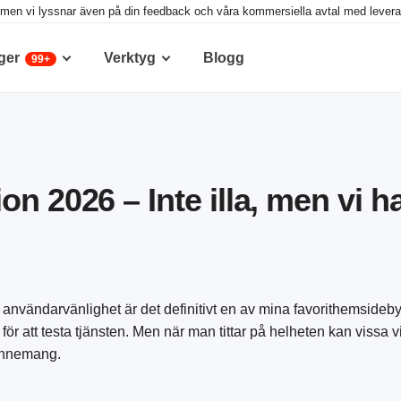
g, men vi lyssnar även på din feedback och våra kommersiella avtal med leveran
ger
Verktyg
Blogg
99+
n 2026 – Inte illa, men vi ha
r användarvänlighet är det definitivt en av mina favorithemsideb
r att testa tjänsten. Men när man tittar på helheten kan vissa 
bonnemang.