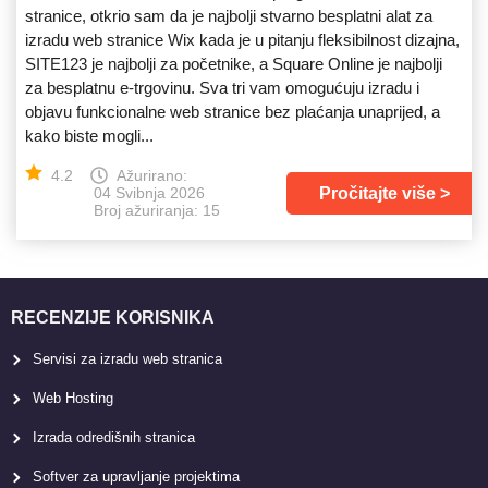
stranice, otkrio sam da je najbolji stvarno besplatni alat za
izradu web stranice Wix kada je u pitanju fleksibilnost dizajna,
SITE123 je najbolji za početnike, a Square Online je najbolji
za besplatnu e-trgovinu. Sva tri vam omogućuju izradu i
objavu funkcionalne web stranice bez plaćanja unaprijed, a
kako biste mogli...
4.2
Ažurirano:
Pročitajte više
04 Svibnja 2026
Broj ažuriranja: 15
RECENZIJE KORISNIKA
Servisi za izradu web stranica
Web Hosting
Izrada odredišnih stranica
Softver za upravljanje projektima