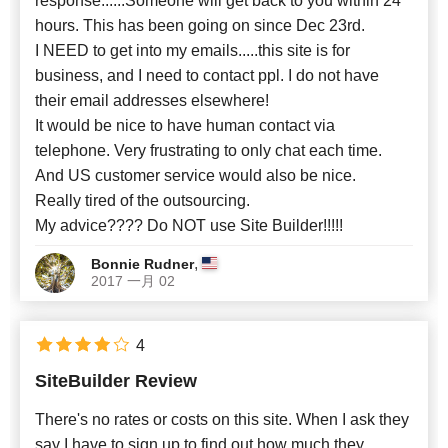
response......Someone will get back to you within 24
hours. This has been going on since Dec 23rd.
I NEED to get into my emails.....this site is for
business, and I need to contact ppl. I do not have
their email addresses elsewhere!
It would be nice to have human contact via
telephone. Very frustrating to only chat each time.
And US customer service would also be nice.
Really tired of the outsourcing.
My advice???? Do NOT use Site Builder!!!!!
,
Bonnie Rudner
2017 一月 02
4
SiteBuilder Review
There's no rates or costs on this site. When I ask they
say I have to sign up to find out how much they