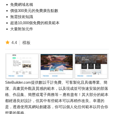
免費網域名稱
價值300美元的免費廣告點數
無需技術知識
超過10,000個免費的精美範本
大量附加元件
4.4
模板
SiteBuilder.com提供數以千計免費、可客製化且具備專業、簡
潔、高畫質外觀及質感的範本，以及現成並可快速安裝的部落
格、作品集、簡歷或電子商務等 – 應有盡有！其大部分的範本
都經過良好設計，但其中有些範本可以再稍作改良。幸運的
是，透過使用其網站創建器，你可以個人化任何範本以符合你
想要的風格。