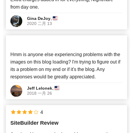
from day one.
,
Gina DeJoy
2020 二月 13
Hmm is anyone else experiencing problems with the
images on this blog loading? I'm trying to figure out if
its a problem on my end or if it's the blog. Any
responses would be greatly appreciated.
,
Jeff Lelonek
2018 一月 26
4
SiteBuilder Review