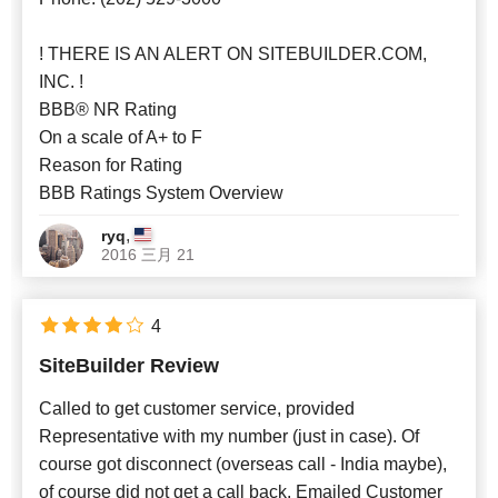
! THERE IS AN ALERT ON SITEBUILDER.COM,
INC. !
BBB® NR Rating
On a scale of A+ to F
Reason for Rating
BBB Ratings System Overview
,
ryq
2016 三月 21
4
SiteBuilder Review
Called to get customer service, provided
Representative with my number (just in case). Of
course got disconnect (overseas call - India maybe),
of course did not get a call back. Emailed Customer