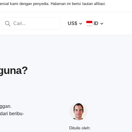
ial kami dengan penyedia. Halaman ini berisi tautan afiliasi.
US$
ID
gguna?
nggan.
ari beribu-
Ditulis oleh: