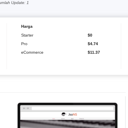
umlah Update: 1
Harga
Starter
$
0
Pro
$
4.74
eCommerce
$
11.37