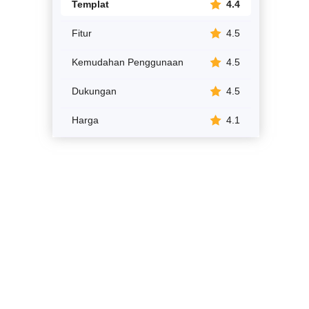
Templat
4.4
Fitur
4.5
Kemudahan Penggunaan
4.5
Dukungan
4.5
Harga
4.1