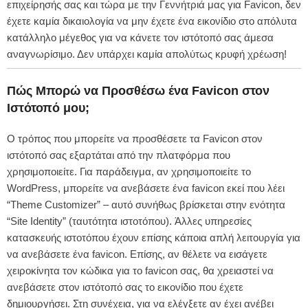
επιχείρησής σας και τώρα με την Γεννήτριά μας για Favicon, δεν
έχετε καμία δικαιολογία να μην έχετε ένα εικονίδιο στο απόλυτα
κατάλληλο μέγεθος για να κάνετε τον ιστότοπό σας άμεσα
αναγνωρίσιμο. Δεν υπάρχει καμία απολύτως κρυφή χρέωση!
Πώς Μπορώ να Προσθέσω ένα Favicon στον
Ιστότοπό μου;
Ο τρόπος που μπορείτε να προσθέσετε τα Favicon στον
ιστότοπό σας εξαρτάται από την πλατφόρμα που
χρησιμοποιείτε. Για παράδειγμα, αν χρησιμοποιείτε το
WordPress, μπορείτε να ανεβάσετε ένα favicon εκεί που λέει
“Theme Customizer” – αυτό συνήθως βρίσκεται στην ενότητα
“Site Identity” (ταυτότητα ιστοτόπου). Άλλες υπηρεσίες
κατασκευής ιστοτόπου έχουν επίσης κάποια απλή λειτουργία για
να ανεβάσετε ένα favicon. Επίσης, αν θέλετε να εισάγετε
χειροκίνητα τον κώδικα για το favicon σας, θα χρειαστεί να
ανεβάσετε στον ιστότοπό σας το εικονίδιο που έχετε
δημιουργήσει. Στη συνέχεια, για να ελέγξετε αν έχει ανέβει