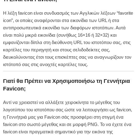
Η λέξη favicon είναι συνδυασμός των Αγγλικών λέξεων “favorite
icon”, οι οποίες αναφέρονται στα εικονίδια των URL ή στα
αντιπροσωπευτικά εικονίδια των διαφόρων ιστοτόπων. Αυτά
είναι πολύ μικρά εικονίδια (συνήθως 16×16 ή 32×32) και
εμφανίζονται δίπλα στη διεύθυνση URL του ιστοτόπου σας, στις
καρτέλες του περιηγητή και στους σελιδοδείκτες σας,
διευκολύνοντας έτσι τους επισκέπτες σας να αναγνωρίζουν τον
ιστότοπό σας στις ανοιχτές καρτέλες τους.
Γιατί θα Πρέπει να Χρησιμοποιήσω τη Γεννήτρια
Favicon;
Αντί να χρειαστεί να αλλάξετε χειροκίνητα το μέγεθος του
λογοτύπου του ιστοτόπου σας ώστε να λειτουργήσει ως favicon,
η Γεννήτριά μας για Favicon σάς προσφέρει στη στιγμή ένα
favicon στο σωστό μέγεθος και σε μορφή PNG. Το να έχετε ένα
favicon είναι πραγματικά σημαντικό για την εικόνα της