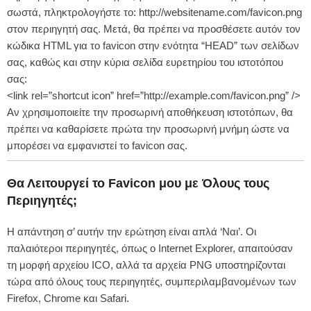
σωστά, πληκτρολογήστε το: http://websitename.com/favicon.png
στον περιηγητή σας. Μετά, θα πρέπει να προσθέσετε αυτόν τον
κώδικα HTML για το favicon στην ενότητα “HEAD” των σελίδων
σας, καθώς και στην κύρια σελίδα ευρετηρίου του ιστοτόπου
σας:
<link rel=”shortcut icon” href=”http://example.com/favicon.png” />
Αν χρησιμοποιείτε την προσωρινή αποθήκευση ιστοτόπων, θα
πρέπει να καθαρίσετε πρώτα την προσωρινή μνήμη ώστε να
μπορέσει να εμφανιστεί το favicon σας.
Θα Λειτουργεί το Favicon μου με Όλους τους
Περιηγητές;
Η απάντηση σ’ αυτήν την ερώτηση είναι απλά ‘Ναι’. Οι
παλαιότεροι περιηγητές, όπως ο Internet Explorer, απαιτούσαν
τη μορφή αρχείου ICO, αλλά τα αρχεία PNG υποστηρίζονται
τώρα από όλους τους περιηγητές, συμπεριλαμβανομένων των
Firefox, Chrome και Safari.