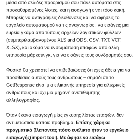
μέσα από σελίδες προορισμού σου πάνε αυτόματα στις
προκαθορισμένες λίστες, και η εισαγωγή είναι τόσο κακή.
Μπορείς να αντιγράψεις διευθύνσεις και να αφήσεις το
εργαλείο αυτοματισμού να τις αναγνωρίσει, να εισάγεις μια
ευρεία γκάμα από τύπους αρχείων λογιστικών φύλλων
(συμπεριλαμβανομένου XLS and ODS, CSV, TXT, VCF,
XLSX), και ακόμα να ενσωμάτωση επαφών από άλλη
υπηρεσία μάρκετινγκ, για να εισάγεις τους συνδρομητές σου.
Φυσικά θα χρειαστεί να επιβεβαιώσεις ότι έχεις άδεια για να
προσθέσεις αυτούς τους ανθρώπους – σημάδι ότι το
GetResponse είναι μια ειλικρινής υπηρεσία για ειλικρινείς
ανθρώπους και όχι μια μηχανή ανεπιθύμητης
αλληλογραφίας.
Όταν έκανα εισαγωγή μίας έγκυρης λίστας επαφών, δεν
αντιμετώπισα κάποιο πρόβλημα.
Επίσης χάρηκα
πραγματικά βλέποντας πόσο ευέλικτο ήταν το εργαλείο
εισαγωγής(import tool). Με άφησε να εισάγω