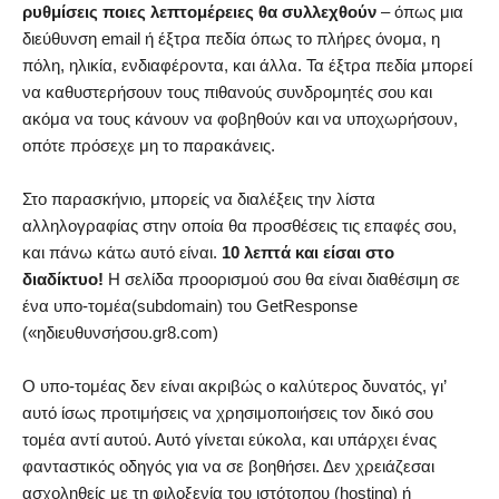
ρυθμίσεις ποιες λεπτομέρειες θα συλλεχθούν
– όπως μια
διεύθυνση email ή έξτρα πεδία όπως το πλήρες όνομα, η
πόλη, ηλικία, ενδιαφέροντα, και άλλα. Τα έξτρα πεδία μπορεί
να καθυστερήσουν τους πιθανούς συνδρομητές σου και
ακόμα να τους κάνουν να φοβηθούν και να υποχωρήσουν,
οπότε πρόσεχε μη το παρακάνεις.
Στο παρασκήνιο, μπορείς να διαλέξεις την λίστα
αλληλογραφίας στην οποία θα προσθέσεις τις επαφές σου,
και πάνω κάτω αυτό είναι.
10 λεπτά και είσαι στο
διαδίκτυο!
Η σελίδα προορισμού σου θα είναι διαθέσιμη σε
ένα υπο-τομέα(subdomain) του GetResponse
(«ηδιευθυνσήσου.gr8.com)
O υπο-τομέας δεν είναι ακριβώς o καλύτερος δυνατός, γι’
αυτό ίσως προτιμήσεις να χρησιμοποιήσεις τον δικό σου
τομέα αντί αυτού. Αυτό γίνεται εύκολα, και υπάρχει ένας
φανταστικός οδηγός για να σε βοηθήσει. Δεν χρειάζεσαι
ασχοληθείς με τη φιλοξενία του ιστότοπου (hosting) ή