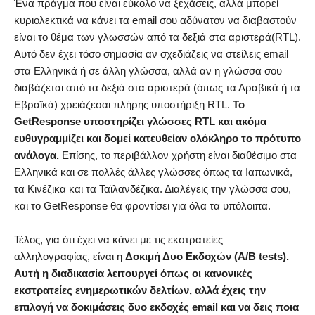
Ένα πράγμα που είναι εύκολο να ξεχάσεις, αλλά μπορεί
κυριολεκτικά να κάνει τα email σου αδύνατον να διαβαστούν
είναι το θέμα των γλωσσών από τα δεξιά στα αριστερά(RTL).
Αυτό δεν έχει τόσο σημασία αν σχεδιάζεις να στείλεις email
στα Ελληνικά ή σε άλλη γλώσσα, αλλά αν η γλώσσα σου
διαβάζεται από τα δεξιά στα αριστερά (όπως τα Αραβικά ή τα
Εβραϊκά) χρειάζεσαι πλήρης υποστήριξη RTL.
Το
GetResponse υποστηρίζει γλώσσες RTL και ακόμα
ευθυγραμμίζει και δομεί κατευθείαν ολόκληρο το πρότυπο
ανάλογα.
Επίσης, το περιβάλλον χρήστη είναι διαθέσιμο στα
Ελληνικά και σε πολλές άλλες γλώσσες όπως τα Ιαπωνικά,
τα Κινέζικα και τα Ταϊλανδέζικα. Διαλέγεις την γλώσσα σου,
και το GetResponse θα φροντίσει για όλα τα υπόλοιπα.
Τέλος, για ότι έχει να κάνει με τις εκστρατείες
αλληλογραφίας, είναι η
Δοκιμή Δυο Εκδοχών (A/B tests).
Αυτή η διαδικασία λειτουργεί όπως οι κανονικές
εκστρατείες ενημερωτικών δελτίων, αλλά έχεις την
επιλογή να δοκιμάσεις δυο εκδοχές email και να δεις ποια