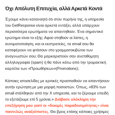
Όχι Απόλυτη Επιτυχία, αλλά Αρκετά Κοντά
Έχουμε κάνει κατανοητό ότι στον πυρήνα της, η υπηρεσία
του GetResponse είναι αρκετά εντάξει, αλλά υπάρχουν
περισσότερα ερωτήματα να απαντηθούν. Ένα σημαντικό
ερώτημα είναι το εξής: Αφού στηθούν οι λίστες, η
αυτοματοποίηση, και οι εκστρατείες, τα email σου θα
καταφέρουν να φτάσουν στο γραμματοκιβώτιο των
αναγνωστών σου; Θα μαρκαριστούν σαν ανεπιθύμητη
αλληλογραφία (spam) ή θα πάνε κάτω από την τρομακτική
καρτέλα των «Προωθήσεων»(Promotions);
Κάποιες ιστοσελίδες με κριτικές προσπαθούν να απαντήσουν
αυτήν ερώτηση με μια μορφή ποσοστών. Όπως, «83% των
email στάλθηκαν από την Χ υπηρεσία, και το ξέρουμε επειδή
το εξετάζουμε επί 5 χρόνια.»
Διάβασε ολόκληρη την
επεξήγηση μου γιατί οι «δοκιμές παραδοσιμότητας» είναι
παντελώς αναξιόπιστες.
Θα βρεις επίσης κάποιες χρήσιμες