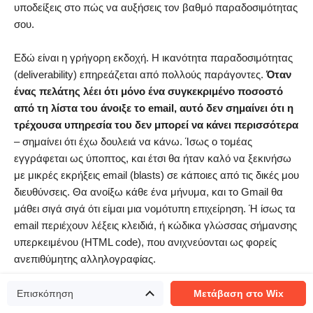
υποδείξεις στο πώς να αυξήσεις τον βαθμό παραδοσιμότητας
σου.
Εδώ είναι η γρήγορη εκδοχή. Η ικανότητα παραδοσιμότητας
(deliverability) επηρεάζεται από πολλούς παράγοντες.
Όταν
ένας πελάτης λέει ότι μόνο ένα συγκεκριμένο ποσοστό
από τη λίστα του άνοιξε το email, αυτό δεν σημαίνει ότι η
τρέχουσα υπηρεσία του δεν μπορεί να κάνει περισσότερα
– σημαίνει ότι έχω δουλειά να κάνω. Ίσως ο τομέας
εγγράφεται ως ύποπτος, και έτσι θα ήταν καλό να ξεκινήσω
με μικρές εκρήξεις email (blasts) σε κάποιες από τις δικές μου
διευθύνσεις. Θα ανοίξω κάθε ένα μήνυμα, και το Gmail θα
μάθει σιγά σιγά ότι είμαι μια νομότυπη επιχείρηση. Ή ίσως τα
email περιέχουν λέξεις κλειδιά, ή κώδικα γλώσσας σήμανσης
υπερκειμένου (HTML code), που ανιχνεύονται ως φορείς
ανεπιθύμητης αλληλογραφίας.
Τώρα, τι μπορεί να κάνει ένας τίμιος άνθρωπος για να
Επισκόπηση
Μετάβαση στο Wix
διαβεβαιώσει την ικανότητα παραδοσιμότητας;
Το πρώτο