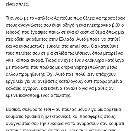
είναι απλές.
Τι εννοώ με το «απλές»; Ας πούμε πως θέλεις να προσφέρεις
στους αναγνώστες σου έναν οδηγό ή ένα ηλεκτρονικό βιβλίο
(ebook) που έγραψες πάνω σε ένα ελκυστικό θέμα όπως μια
περιοδεία ψαρέματος στην Ελλάδα. Αυτό μπορεί να στηθεί
και να ενσωματωθεί εύκολα στα email σου. Θα κατευθύνει
τους πελάτες σου σε μια σελίδα πωλήσεων, όπου μπορεί να
γίνει κάποια αγορά. Τώρα αν έχεις έναν ολόκληρο κατάλογο
με προϊόντα που πουλάς με drop-shipping (πώληση μέσω
άλλου προμηθευτή); Όχι. Αυτό πάει πολύ. Δεν υπάρχουν
εργαλεία για να ανεβάσεις καταλόγους, ούτε προχωρημένα
καλάθια αγορών, και κανένα εργαλείο για να μάθεις αν
έμεινε ικανοποιημένος ο πελάτης.
Βασικά, σκέψου το έτσι – αν πουλάς μόνο λίγα διαφορετικά
κομμάτια (φυσικά ή ηλεκτρονικά), και προσφέρεις στους
αναγνώστες σου την ευκαιρία να τα αγοράσουν σαν κομμάτι
κάποιας προώθησης, ας πούμε, «Δες πώς να ξεχωρίσεις