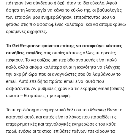
πάτησαν ένα σύνδεσμο ή όχι), ήταν το ίδιο εύκολο. Αφού
άφησα τη λειτουργία να κάνει το κύκλο της, οι βαθμολογίες
των επαφών μου ενημερώθηκαν, επιτρέποντας μου να
φτάσω στις πιο αφοσιωμένες καλύτερα, και να απομακρύνω
ορισμένες άχρηστες.
Το GetResponse φαίνεται επίσης να αποφεύγει κάποιες
συνήθεις παγίδες
στις οποίες κάποιες άλλες υπηρεσίες
πέφτουν. Το να ορίζεις μια περίοδο αναμονής είναι πολύ
καλό, αλλά ακόμα καλύτερο είναι η ικανότητα να ελέγχεις
την ακριβή ώρα που οι αναγνώστες σου θα λαμβάνουν το
email. Αυτό επειδή τα πρώτα email είναι αυτά που
διαβάζονται. Αν ρυθμίσεις χρονικά τις εκρήξεις email (blasts)
σωστά – θα φτάσεις την κορυφή.
To υπερ-διάσημο ενημερωτικό δελτίου του
Morning Brew
το
κατανοεί αυτό, και αυτός είναι ο λόγος που παραδίδει τις
επιχειρηματικές και τεχνολογικές ενημερώσεις του κάθε
πρωί, ενόσω οι τακτικοί επιβάτες τρένων τσεκάρουν τα