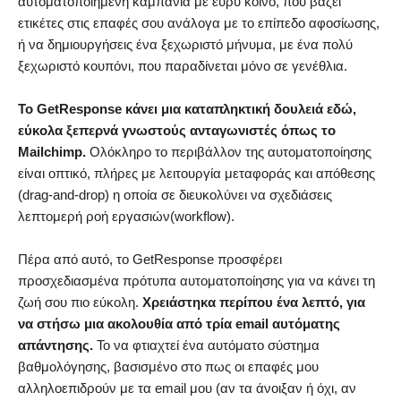
αυτοματοποιημένη καμπάνια με ευρύ κοινό, που βάζει
ετικέτες στις επαφές σου ανάλογα με το επίπεδο αφοσίωσης,
ή να δημιουργήσεις ένα ξεχωριστό μήνυμα, με ένα πολύ
ξεχωριστό κουπόνι, που παραδίνεται μόνο σε γενέθλια.
Το GetResponse κάνει μια καταπληκτική δουλειά εδώ,
εύκολα ξεπερνά γνωστούς ανταγωνιστές όπως
το
Mailchimp
.
Ολόκληρο το περιβάλλον της αυτοματοποίησης
είναι οπτικό, πλήρες με λειτουργία μεταφοράς και απόθεσης
(drag-and-drop) η οποία σε διευκολύνει να σχεδιάσεις
λεπτομερή ροή εργασιών(workflow).
Πέρα από αυτό, το GetResponse προσφέρει
προσχεδιασμένα πρότυπα αυτοματοποίησης για να κάνει τη
ζωή σου πιο εύκολη.
Χρειάστηκα
περίπου ένα λεπτό, για
να στήσω μια ακολουθία από τρία email αυτόματης
απάντησης.
Το να φτιαχτεί ένα αυτόματο σύστημα
βαθμολόγησης, βασισμένο στο πως οι επαφές μου
αλληλοεπιδρούν με τα email μου (αν τα άνοιξαν ή όχι, αν