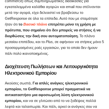
commerce) όπως συμπληρωματικές διαδικασίες για
εγκαταλειμμένα καλάθια αγορών και email που στέλνονται
μετά την αγορά, είχα δελεαστεί να βραβεύσω το
GetResponse σε όλα τα επίπεδα. Αυτό που με σταμάτησε
ήταν ότι
το
Βασικό
πλάνο
επιτρέπει
μόνο
τη χρήση με
πρότυπα, που σημαίνει ότι δεν μπορείς να στήσεις ή να
διορθώσεις την δική σου αυτοματοποίηση.
Το πλάνο
μεσαίου επιπέδου, και το
Plus,
σε αφήνουν να στήσεις μόνο 5
προσαρμοσμένες ροές εργασιών, για το οποίο δεν ήμουν
πάλι πολύ ικανοποιημένος.
Διοχέτευση Πωλήσεων και Λειτουργικότητα
Ηλεκτρονικού Εμπορίου
Aκούσες σωστά
. Για απλές ανάγκες ηλεκτρονικού
εμπορίου, το GetResponse μπορεί πραγματικά να
αντικαταστήσει μια αφοσιωμένη λύση ηλεκτρονικού
εμπορίου,
και να σε γλιτώσει από το να ξοδέψεις πολλά
λεφτά και ταλαιπωρία. Και πάλι, αρκεί οι ανάγκες σου να