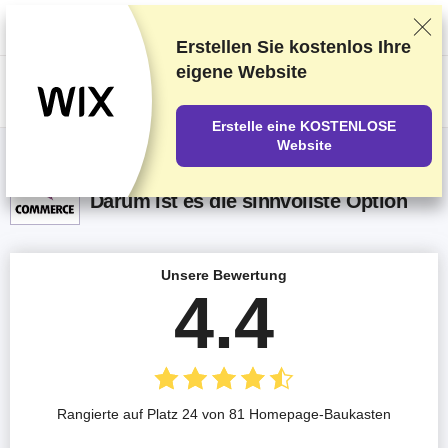
Wir bewerten die Anbieter auf Grundlage strenger Tests und Bewertungen,
berücksichtigen aber auch Dein Feedback und unsere geschäftlichen
Vereinbarungen mit den Anbietern.
Diese Seite enthält Affiliate-Links
.
Erstellen Sie kostenlos Ihre
eigene Website
US$
Erstelle eine KOSTENLOSE
Website
WooCommerce Erhafungen 2026 –
Darum ist es die sinnvollste Option
Unsere Bewertung
4.4
Rangierte auf Platz 24 von 81 Homepage-Baukasten