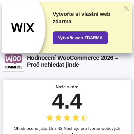
Poskytovatele hodnotíme na základě důkladného testování a průzkumu,
ale také s ohledem na vaši zpětnou vazbu a naše obchodní dohody s
poskytovateli. Tato stránka obsahuje partnerské odkazy.
Prohlášení o
Vytvořte si vlastní web
inzerci
zdarma
US$
Vytvořit web ZDARMA
Hodnocení WooCommerce 2026 –
Proč nehledat jinde
Naše skóre
4.4
Ohodnoceno jako 15 z 42 Nástroje pro tvorbu webových