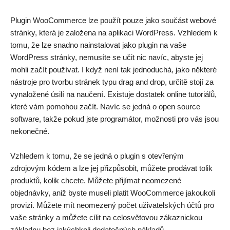
Plugin WooCommerce lze použít pouze jako součást webové
stránky, která je založena na aplikaci WordPress. Vzhledem k
tomu, že lze snadno nainstalovat jako plugin na vaše
WordPress stránky, nemusíte se učit nic navíc, abyste jej
mohli začít používat. I když není tak jednoduchá, jako některé
nástroje pro tvorbu stránek typu drag and drop, určitě stojí za
vynaložené úsilí na naučení. Existuje dostatek online tutoriálů,
které vám pomohou začít. Navíc se jedná o open source
software, takže pokud jste programátor, možnosti pro vás jsou
nekonečné.
Vzhledem k tomu, že se jedná o plugin s otevřeným
zdrojovým kódem a lze jej přizpůsobit, můžete prodávat tolik
produktů, kolik chcete. Můžete přijímat neomezené
objednávky, aniž byste museli platit WooCommerce jakoukoli
provizi. Můžete mít neomezený počet uživatelských účtů pro
vaše stránky a můžete cílit na celosvětovou zákaznickou
základnu bez jakýchkoli dodatečných nákladů.