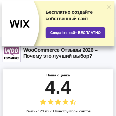
Мы оцениваем продавцов по результатам тщательного тестирования
и изучения, а также учитываем ваши отзывы и наши коммерческие
соглашения с провайдерами. На данной странице содержатся
Бесплатно создайте
партнёрские ссылки.
Раскрытие информации о рекламе
собственный сайт
US$
Создайте сайт БЕСПЛАТНО
WooCommerce Oтзывы 2026 –
Почему это лучший выбор?
Наша оценка
4.4
Рейтинг 29 из 79 Конструкторы сайтов