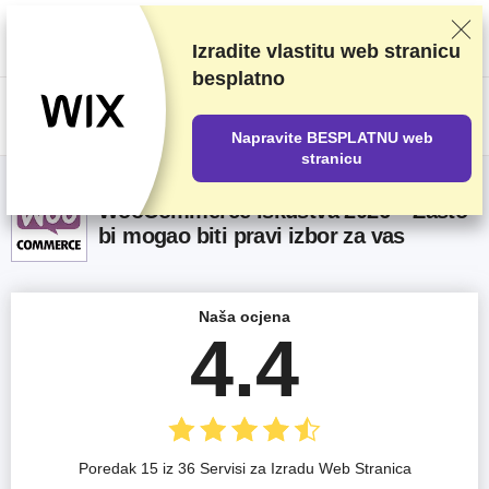
Ocjenjujemo dobavljače na temelju rigoroznog testiranja i istraživanja, ali
također uzimamo u obzir vaše povratne informacije i naše komercijalne
ugovore s pružateljima usluga. Ova stranica sadrži partnerske veze.
Izradite vlastitu web stranicu
Transparentnost oglašavanja
besplatno
US$
Napravite BESPLATNU web
stranicu
WooCommerce iskustva 2026 – Zašto
bi mogao biti pravi izbor za vas
Naša ocjena
4.4
Poredak 15 iz 36 Servisi za Izradu Web Stranica