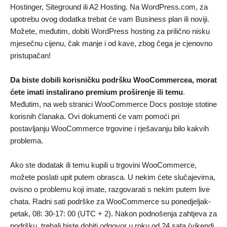
Hostinger, Siteground ili A2 Hosting. Na WordPress.com, za
upotrebu ovog dodatka trebat će vam Business plan ili noviji.
Možete, međutim, dobiti WordPress hosting za prilično nisku
mjesečnu cijenu, čak manje i od kave, zbog čega je cjenovno
pristupačan!
Da biste dobili korisničku podršku WooCommercea, morat
ćete imati instalirano premium proširenje ili temu
.
Međutim, na web stranici WooCommerce Docs postoje stotine
korisnih članaka. Ovi dokumenti će vam pomoći pri
postavljanju WooCommerce trgovine i rješavanju bilo kakvih
problema.
Ako ste dodatak ili temu kupili u trgovini WooCommerce,
možete poslati upit putem obrasca. U nekim ćete slučajevima,
ovisno o problemu koji imate, razgovarati s nekim putem live
chata. Radni sati podrške za WooCommerce su ponedjeljak-
petak, 08: 30-17: 00 (UTC + 2). Nakon podnošenja zahtjeva za
podršku, trebali biste dobiti odgovor u roku od 24 sata (vikendi