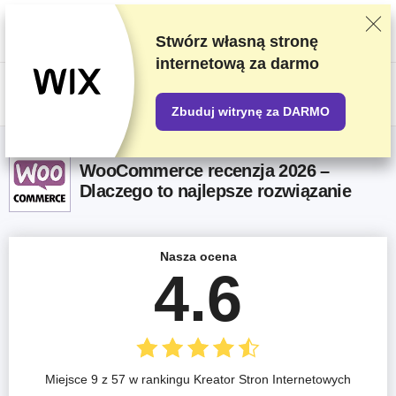
Oceniamy dostawców w oparciu o rygorystyczne testy i badania, ale
także bierzemy pod uwagę opinie użytkowników i nasze umowy handlowe
z dostawcami. Ta strona zawiera linki partnerskie.
Oświadczenie
Stwórz własną stronę
dotyczące reklam
internetową za darmo
US$
Zbuduj witrynę za DARMO
WooCommerce recenzja 2026 –
Dlaczego to najlepsze rozwiązanie
Nasza ocena
4.6
Miejsce 9 z 57 w rankingu Kreator Stron Internetowych