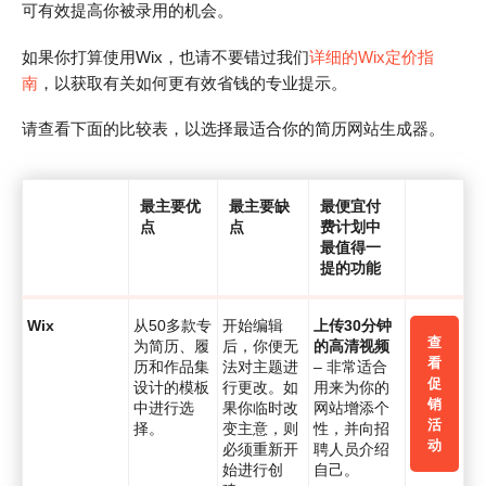
可有效提高你被录用的机会。
如果你打算使用Wix，也请不要错过我们
详细的Wix定价指
南
，以获取有关如何更有效省钱的专业提示。
请查看下面的比较表，以选择最适合你的简历网站生成器。
最主要优
最主要缺
最便宜付
点
点
费计划中
最值得一
提的功能
Wix
从50多款专
开始编辑
上传30分钟
查
为简历、履
后，你便无
的高清视频
看
历和作品集
法对主题进
– 非常适合
促
设计的模板
行更改。如
用来为你的
销
中进行选
果你临时改
网站增添个
活
择。
变主意，则
性，并向招
动
必须重新开
聘人员介绍
始进行创
自己。