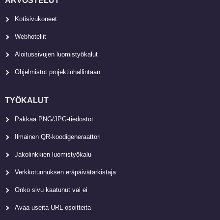
ARVOSTELUT
Kotisivukoneet
Webhotellit
Aloitussivujen luomistyökalut
Ohjelmistot projektinhallintaan
TYÖKALUT
Pakkaa PNG/JPG-tiedostot
Ilmainen QR-koodigeneraattori
Jakolinkkien luomistyökalu
Verkkotunnuksen eräpäivätarkistaja
Onko sivu kaatunut vai ei
Avaa useita URL-osoitteita