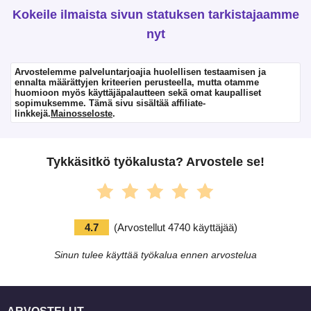
Kokeile ilmaista sivun statuksen tarkistajaamme
nyt
Arvostelemme palveluntarjoajia huolellisen testaamisen ja
ennalta määrättyjen kriteerien perusteella, mutta otamme
huomioon myös käyttäjäpalautteen sekä omat kaupalliset
sopimuksemme. Tämä sivu sisältää affiliate-
linkkejä.
Mainosseloste
.
Tykkäsitkö työkalusta? Arvostele se!
4.7
(
Arvostellut
4740
käyttäjää
)
Sinun tulee käyttää työkalua ennen arvostelua