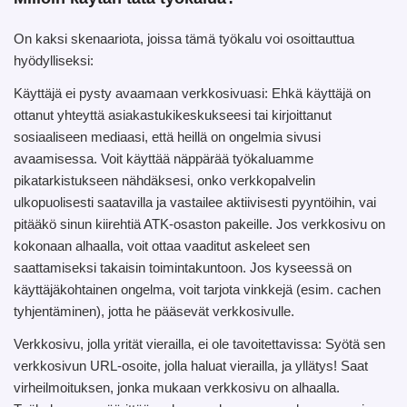
On kaksi skenaariota, joissa tämä työkalu voi osoittauttua
hyödylliseksi:
Käyttäjä ei pysty avaamaan verkkosivuasi: Ehkä käyttäjä on
ottanut yhteyttä asiakastukikeskukseesi tai kirjoittanut
sosiaaliseen mediaasi, että heillä on ongelmia sivusi
avaamisessa. Voit käyttää näppärää työkaluamme
pikatarkistukseen nähdäksesi, onko verkkopalvelin
ulkopuolisesti saatavilla ja vastailee aktiivisesti pyyntöihin, vai
pitääkö sinun kiirehtiä ATK-osaston pakeille. Jos verkkosivu on
kokonaan alhaalla, voit ottaa vaaditut askeleet sen
saattamiseksi takaisin toimintakuntoon. Jos kyseessä on
käyttäjäkohtainen ongelma, voit tarjota vinkkejä (esim. cachen
tyhjentäminen), jotta he pääsevät verkkosivulle.
Verkkosivu, jolla yrität vierailla, ei ole tavoitettavissa: Syötä sen
verkkosivun URL-osoite, jolla haluat vierailla, ja yllätys! Saat
virheilmoituksen, jonka mukaan verkkosivu on alhaalla.