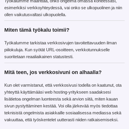
Työkalumme määrittää, onko ongelma omassa koneessasi,
esimerkiksi verkkoyhteydessä, vai onko se ulkopuolinen ja niin
ollen vaikutusvaltasi ulkopuolella.
Miten tämä työkalu toimii?
Työkalumme tarkistaa verkkosivujen tavoitettavuuden ilman
piilokuluja. Kun syötät URL-osoitteen, verkkotunnukselle
suoritetaan reaaliaikainen statustesti.
Mitä teen, jos verkkosivuni on alhaalla?
Kun olet varmistanut, että verkkosivusi todella on kaatunut, ota
yhteyttä käyttämääsi web hosting-yritykseen saadaksesi
lisätietoa ongelman luonteesta sekä arvion siitä, miten kauan
sivun pystyttäminen kestää. Voi olla järkevää myös tiedottaa
teknisistä ongelmista asiakkaille sosiaalisessa mediassa sekä
vakuuttaa, että työskentelet uutterasti niiden ratkaisemiseksi.