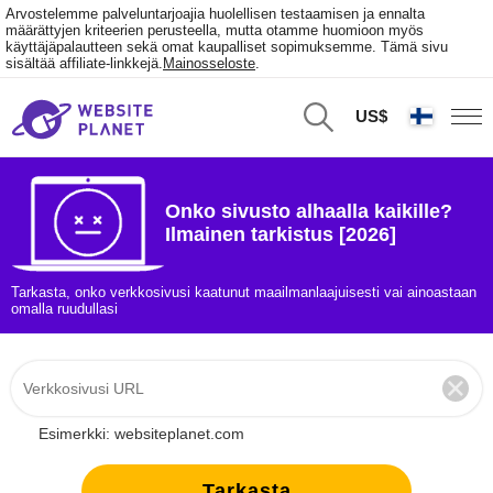
Arvostelemme palveluntarjoajia huolellisen testaamisen ja ennalta
määrättyjen kriteerien perusteella, mutta otamme huomioon myös
käyttäjäpalautteen sekä omat kaupalliset sopimuksemme. Tämä sivu
sisältää affiliate-linkkejä.
Mainosseloste
.
US$
Onko sivusto alhaalla kaikille?
Ilmainen tarkistus [2026]
Tarkasta, onko verkkosivusi kaatunut maailmanlaajuisesti vai ainoastaan
omalla ruudullasi
Esimerkki: websiteplanet.com