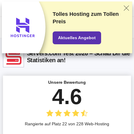
Wir bewerten die Anbieter auf Grundlage strenger Tests und Bewertungen,
berücksichtigen aber auch Dein Feedback und unsere geschäftlichen
Vereinbarungen mit den Anbietern.
Diese Seite enthält Affiliate-Links
.
Tolles Hosting zum
Tollen
Preis
US$
Aktuelles Angebot
Servers.com Test 2026 – Schau Dir die
Statistiken an!
Unsere Bewertung
4.6
Rangierte auf Platz 22 von 228 Web-Hosting