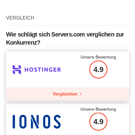
Name des Pakets
SSD.30
Speicher
30 GB
VERGLEICH
Bandbreite
2 TB
Wie schlägt sich Servers.com verglichen zur
Prozessor / CPU
1 x 3.20GHz
Konkurrenz?
Arbeitsspeicher / RAM
1 GB
Unsere Bewertung
Preis
$
5.46
4.9
Vergleichen
Mehr Details
Unsere Bewertung
4.9