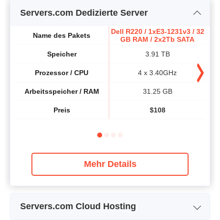
Servers.com Dedizierte Server
Dell R220 / 1xE3-1231v3 / 32
Dell
Name des Pakets
GB RAM / 2x2Tb SATA
G
Speicher
3.91 TB
Prozessor / CPU
4 x 3.40GHz
Arbeitsspeicher / RAM
31.25 GB
Preis
$
108
Mehr Details
Servers.com Cloud Hosting