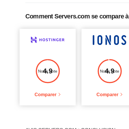
SSD.30
30 GB
2 TB
SSD.50
50 GB
3 TB
Comment Servers.com se compare à 
SSD.80
80 GB
4 TB
4.9
4.9
Notre note
Notre note
Comparer
Comparer