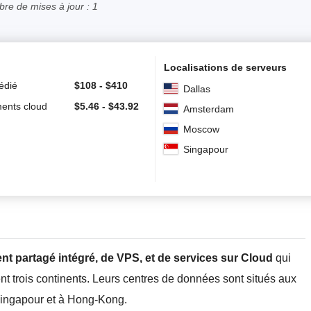
re de mises à jour : 1
Localisations de serveurs
édié
$
108
-
$
410
Dallas
ents cloud
$
5.46
-
$
43.92
Amsterdam
Moscow
Singapour
t partagé intégré, de VPS, et de services sur Cloud
qui
t trois continents. Leurs centres de données sont situés aux
ingapour et à Hong-Kong.