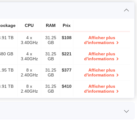
tockage
CPU
RAM
Prix
3.91 TB
4 x
31.25
$
108
Afficher plus
3.40GHz
GB
d'informations
480 GB
4 x
31.25
$
221
Afficher plus
3.40GHz
GB
d'informations
1.95 TB
8 x
31.25
$
377
Afficher plus
2.40GHz
GB
d'informations
3.91 TB
8 x
31.25
$
410
Afficher plus
2.40GHz
GB
d'informations
e
CPU
RAM
Prix