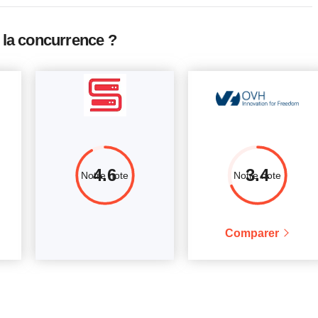
1 x 3.20GHz
1 GB
$
5.46
Afficher plus d'informations
2 x 3.00GHz
2 GB
$
21.93
Afficher plus d'informations
la concurrence ?
2 x 3.00GHz
4 GB
$
43.92
Afficher plus d'informations
4.6
3.4
Notre note
Notre note
Comparer