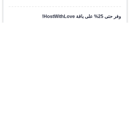
وفر حتى 25% على باقة HostWithLove!
عرض لفترة محدودة - لا يفوتك!
الحصول على العرض
ادفع
$
5.00
شهريًا لخدمة WebHost.UK.net
احصل على باقة WebHost.UK.net مقابل
$
5.00
فقط