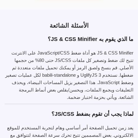
الأسئلة الشائعة
ما الذي يقوم به JS & CSS Minifier؟
JS & CSS Minifier هو أداة ضغط JavaScript/CSS على الانترنت
تتيح لك ضغط وتصغير كل ملفات JS/CSS حتى 80% من حجمها
الأصلي. قم بنسخ ولصق الرمز أو يمكنك تحميل ملفات متعددة ثم
ضغطها. نستخدم UglifyJS 3 و babili-standalone لكل عمليات تصغير
وضغط JavaScript. هذا التصغير يزيل المساحات البيضاء، ويحذف
التعليقات ويجمع الملفات، ويحسن/يقلص بعض أنماط البرمجة
الشائعة. ويأتي بحزمة اختبار ضخمة.
لماذا يجب أن تقوم بضغط JS/CSS؟
يعد زمن تحميل الصفحة أمر أساسي وهام لتجربة المستخدم للموقع
الالكتروني. بعض المصممين تتيح تحرك سرعة الصفحة لتتوافق مع