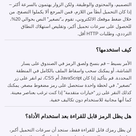
التصميم، والمحتوى والوظيفة. ولكن الزوار يهتمون بالسرعة أكثر –
إذا كان التحميل أبطأ من اللازم، فمن المرجع ألا يكملوا التصفح. من
خلال ضغط موقعك الالكتروني، تقوم بـ”تصغير” النص بحوالي 20%،
للحصول على سرعات تحميل أكبر، وتقليص استهلاك النطاق
الترددي، وطلبات HTTP أقل.
كيف استخدمها؟
الأمر بسيط – قم بنسخ ولصق الرمز في الصندوق على يسار
الشاشة، أو يمكنك سحب واسقاط الملف بالكامل في المنطقة
المحددة. قم بتأكيد إذا كان JavaScript أم CSS، ثم انقر على زر
“تصغير”. في لحظة واحدة ستحصل على رمز مضغوط مصغر. يمكنك
كذلك النقر على زر “خيارات متقدمة” إذا كنت ترغب بعناصر معينة.
كما أنها مجانية للاستخدام دون تكاليف خفية.
هل يظل الرمز قابل للقراءة بعد استخدام الأداة؟
لن يظل رمزك قابل للقراءة فقط، ستجد أن سرعات التحميل أكبر،