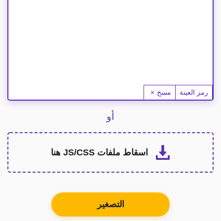
الصق الرمز هنا
رمز العينة
مسح
أو
اسقاط ملفات JS/CSS هنا
التصغير