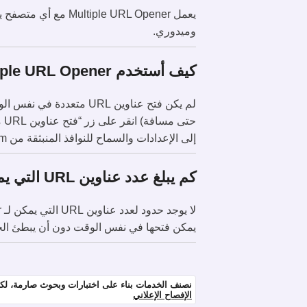
وميدوري.
كيف أستخدم Multiple URL Opener؟
حت
إلى الإعدادات والسماح للنوافذ المنبثقة من https://www.websiteplanet.com
كم يبلغ عدد عناوين URL التي يمكنني فتحها في وقت واحد؟
يمكن فتحها في نفس الوقت دون أن يبطئ الجهاز من عمله أو يتعطل. ننصح بفتح 10-15
نصنف الخدمات بناء على اختبارات وبحوث صارمة، لكننا 
الإفصاح الإعلاني