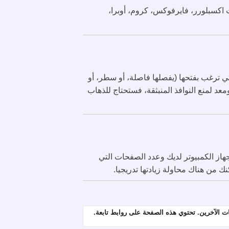
 المعروفة مثل انترنت اكسبلورر، فايرفوكس، كروم، أوبرا،
ح عناوين URL متعددة في نفس الوقت أسهل من ذلك أبدا. يمكنك فقط كتابة أو نسخ/لصق عناوين URL التي ترغب بفتحها (يفصلها فاصلة، أو سطر، أو
المتصفح مهيأ ومعد لمنع النوافذ المنبثقة، فستحتاج للذهاب
لأمر الأصعب هو معرفة قدرات جهاز الكمبيوتر لديك وعدد الصفحات التي
مات الآخرين. تحتوي هذه الصفحة على روابط تابعة.