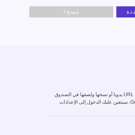
مسح×
تعد Multiple URL Opener أداة تسمح لك بفتح عناوين URL متعددة في نفس الوقت. يمكنك اختيار إما إدخال عناوين URL يدويا أو نسخها ولصقها في الصندوق
النصي وبنقرة واحدة على الفأرة سيتم فتح عنوان URL في علامات تبويب منفصلة. إذا كنت تستخدم Google Chrome، سيتعين عليك الدخول إلى الإعدادات