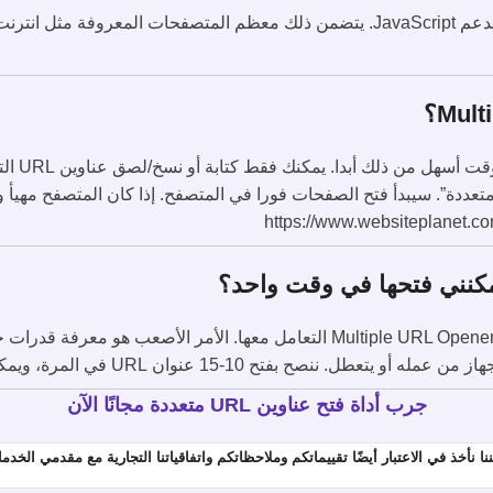
يعمل Multiple URL Opener مع أي متصفح يدعم JavaScript. يتضمن ذلك معظم المتصفحات
لم يكن فت
ى مسافة) انقر على زر “فتح عناوين URL متعددة”. سيبدأ فتح الصفحات فورا في المتصفح. إذا كان 
لا يوجد حدود لعدد عناوين URL التي يمكن لـ Multiple URL Opener التعامل معها. ا
 عنوان URL في المرة، ويمكنك من هناك محاولة زيادتها تدريجيا.
جرب أداة فتح عناوين URL متعددة مجانًا الآن
نأخذ في الاعتبار أيضًا تقييماتكم وملاحظاتكم واتفاقياتنا التجارية مع مقدمي الخد