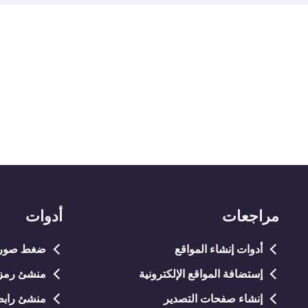
مراجعات
أدوات
أدوات إنشاء المواقع
ضغط صور NG/JPG
إستضافة المواقع الإلكترونية
منشئ رمز QR مجان
إنشاء صفحات التصدير
منشئ رابط