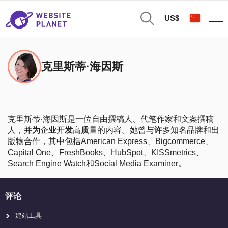
US$
克里斯蒂·海因斯
克里斯蒂
·
海因斯是一位自由撰稿人、代笔作家和文案撰稿
人，并
为
企
业
开
发
高
质
量的内容。她曾与
许
多知名品牌和出
版物合作，其中包括
American Express
、
Bigcommerce
、
Capital One
、
FreshBooks
、
HubSpot
、
KISSmetrics
、
Search Engine Watch
和
Social Media Examiner
。
评论
建站工具