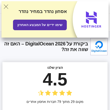
אנו מדרגים ספקים על סמך בדיקות ומחקר קפדניים, אך גם לוקחים בחשבון את
המשוב שלכם ואת ההסכמים המסחריים שיש לנו עם ספקים. עמוד זה מכיל
קישורים לשותפים.
גילוי נאות פרסומי
אסחון נהדר
במחיר נהדר
US$
שימו ידיים על המבצע האחרון
ביקורת על DigitalOcean 2026 – האם זה
שווה את זה?
הציון שלנו
4.5
מקום 29 מתוך 79 חברות אחסון אתרים