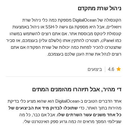
ניהול שרת מתקדם
הקונסולה של DigitalOcean מספקת כמה כלי ניהול שרת
ויזואליים, אבל היא מספקת גם גישה ל-SSH או ניהול באמצעות
קונסולת לינוקס מבוססת אתר. אם אתם רוצים להשתמש במשהו
כמו cPanel, תצטרכו להתקין אותו (ולשלם עליו) בעצמכם, אז סביר
שתצטרכו להכיר לפחות כמה יכולות של שורת הפקודה אם אתם
רוצים לנהל את שרת הענן שלכם בעצמכם.
4.6
ביצועים
די מהיר, אבל תיזהרו מהזמנים המתים
אחד הדברים הטובים ב-DigitalOcean הוא שהוא מציע כלי בדיקת
מהירות בתוך האתר, כדי
שתוכלו לבדוק מיד את הביצועים של
כל אחד משנים עשר השרתים שלו
. אבל אם כבר, כל מה
שצילומי המסך מראים זה כמה גרוע ספק האינטרנט שלי.