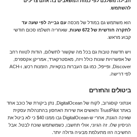
חבילה משלכם לפי כמות המשאבים בה אתם צריכים
להשתמש
.
הוא משתמש גם במודל של מכסה
עם גבייה לפי שעה עד
לתקרה חודשית של 672 שעות
, שאחריה תשלמו סכום חודשי
קבוע מראש.
ויש חדשות טובות גם בכל מה שקשור לתשלום, הודות לטווח רחב
של אפשרויות שונות כולל ויזה, מאסטרקארד, אמריקן אקספרס,
Discover, ופייפל, כמו גם העברות בנקאיות, הזמנות רכש, ו-ACH
לפי דרישה.
ביטולים והחזרים
אנתוני קוסגרוב, לקוח של DigitalOcean, נתן ביקורת של כוכב אחד
באתר TrustPilot והאשים את שירות האחסון בהתנהלות עסקית
שאינה הוגנת, אחרי ש-DigitalOcean גבו ממנו $40 כי לא ביטל את
הניסיון שלו. זה הגיוני, אולי תחשבו, כשמשתמש שוכח לבטל. אבל
החשיבה הזו מתעלמת מבעיה גדולה יותר.