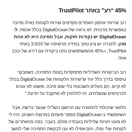
45% “רע” באתר TrustPilot
רוב שירותי אחסון האתרים מקדמים שירות לקוחות כאילו מדובר
באפשרות מרכזית. לא נראה של-DigitalOcean בכלל אכפת.
ל-
DigitalOcean יש נקודות חזקות, אבל תמיכה היא לא אחת
מהן
. לחברה יש ציון נמוך במידה מרשימה של 3.5/10 באתר
TrustPilot, ו-45% מהמשתמשים נתנו ביקורת עם דירוג של כוכב
אחד.
רוב הביקורות השליליות מתמקדות בצוות התמיכה, כשמבקר
טיפוסי בדרך כלל יגיד ש”שירות הלקוחות של DigitalOcean בכלל
לא קיים. הם נועלים חשבונות בלי שום סיבה, ופשוט לא עונים
לכרטיסים שנשלחים. זה לחלוטין לא מתקבל על הדעת.”
הלוואי שיכולתי להתווכח עם הרושם השלילי שנוצר ברשת, אבל
השתמשתי ב-DigitalOcean מספר פעמים במרוצת השנים, והיו לי
לא מעט חוויות שליליות בעבודה מולם. בעבר, כמה מהאתרים של
לקוחות שלי נפלו, והם אפילו לא ענו לבקשת התמיכה שלי למשך