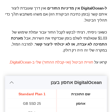
ל-DigitalOcean אין מדיניות החזרים
ואין דרך שעובדת ליצור
איתם קשר (בזמן כתיבת הביקורת הזו) אם משהו משתבש תו7ך כדי
תהליך הביטול.
כשאני ניסיתי, רציתי לבקש לקבל החזר עבור עמלת שימוש של
$1.03 שנאלצתי לשלם בזמן שבדקתי את השירות, אבל
מערכת
התמיכה לא עבדה, אז לא יכולתי ליצור קשר
. למרבה המזל,
במקרה שלי זה היה רק דולק.
קראו על
חוויית הביטול (ואי-קבלת ההחזר) שלי ב-DigitalOcean.
DigitalOcean אחסון בענן
שם התוכנית
Standard Plan 1
אחסון
25 GB SSD