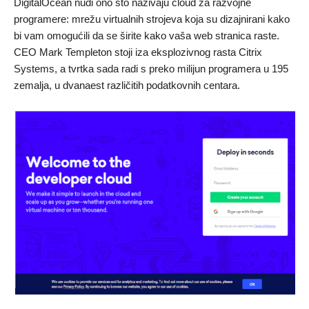
DigitalOcean nudi ono što nazivaju cloud za razvojne
programere: mrežu virtualnih strojeva koja su dizajnirani kako
bi vam omogućili da se širite kako vaša web stranica raste.
CEO Mark Templeton stoji iza eksplozivnog rasta Citrix
Systems, a tvrtka sada radi s preko milijun programera u 195
zemalja, u dvanaest različitih podatkovnih centara.