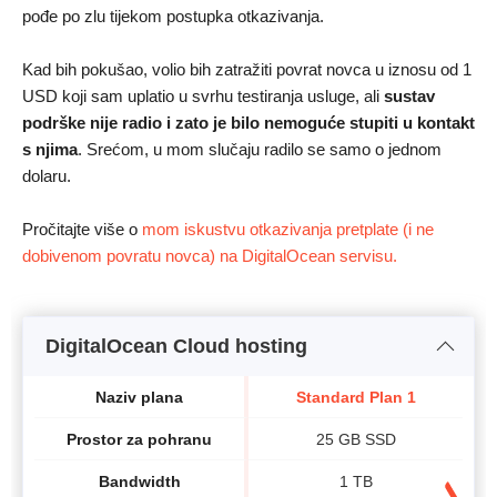
pođe po zlu tijekom postupka otkazivanja.
Kad bih pokušao, volio bih zatražiti povrat novca u iznosu od 1
USD koji sam uplatio u svrhu testiranja usluge, ali
sustav
podrške nije radio i zato je bilo nemoguće stupiti u kontakt
s njima
. Srećom, u mom slučaju radilo se samo o jednom
dolaru.
Pročitajte više o
mom iskustvu otkazivanja pretplate (i ne
dobivenom povratu novca) na DigitalOcean servisu.
DigitalOcean Cloud hosting
Naziv plana
Standard Plan 1
Prostor za pohranu
25 GB SSD
Bandwidth
1 TB