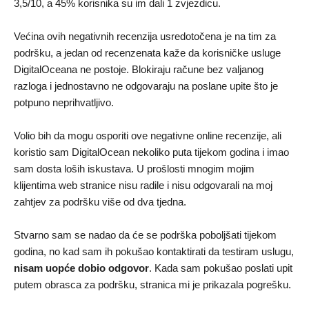
3,5/10, a 45% korisnika su im dali 1 zvjezdicu.
Većina ovih negativnih recenzija usredotočena je na tim za
podršku, a jedan od recenzenata kaže da korisničke usluge
DigitalOceana ne postoje. Blokiraju račune bez valjanog
razloga i jednostavno ne odgovaraju na poslane upite što je
potpuno neprihvatljivo.
Volio bih da mogu osporiti ove negativne online recenzije, ali
koristio sam DigitalOcean nekoliko puta tijekom godina i imao
sam dosta loših iskustava. U prošlosti mnogim mojim
klijentima web stranice nisu radile i nisu odgovarali na moj
zahtjev za podršku više od dva tjedna.
Stvarno sam se nadao da će se podrška poboljšati tijekom
godina, no kad sam ih pokušao kontaktirati da testiram uslugu,
nisam uopće dobio odgovor
. Kada sam pokušao poslati upit
putem obrasca za podršku, stranica mi je prikazala pogrešku.