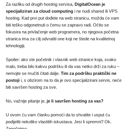
Za razliku od drugih hosting servisa,
DigitalOcean je
specijaliziran za cloud computing
i ne nudi shared ili VPS
hosting. Kad prvi put dođete na web stranicu, možda će vam
biti teško odgonetnuti o čemu se zapravo radi. Očito se
fokusira na privlačenje web programera, no njegova početna
stranica ima za cilj odvratiti one koji ne štede na kvalitetnoj
tehnologiji.
Spoiler: ako ste početnik i vlasnik web stranice koja, svako
malo, treba bilo kakvu podršku ili da vas netko drži za ruku –
nemojte se mučiti čitati dalje.
Tim za podršku praktički ne
postoji
i, s obzirom na to da je ovo specijalizirani servis, neće
biti savršen hosting za sve.
No, važnije pitanje je,
je li savršen hosting za vas?
U ovom ću vam članku pomoći da to shvatite i usput ću
podijeliti nekoliko vlastitih iskustava. Jesi li spremni? Ok.
Započnimo.