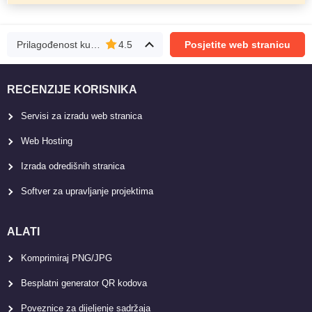
Prilagođenost kupcima
4.5
Posjetite web stranicu
RECENZIJE KORISNIKA
Servisi za izradu web stranica
Web Hosting
Izrada odredišnih stranica
Softver za upravljanje projektima
ALATI
Komprimiraj PNG/JPG
Besplatni generator QR kodova
Poveznice za dijeljenje sadržaja