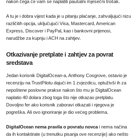
nakon čega će vam se naplatiti paušalni mjesečni trošak.
A tu je i dobra vijest kada je u pitanju plaćanje, zahvaljujući nizu
različitih opcija, uključujući Visa, Mastercard, American
Express, Discover i PayPal, kao i bankovni prijenosi,
narudžbe za kupnju i ACH na zahtjev.
Otkazivanje pretplate i zahtjev za povrat
sredstava
Jedan korisnik DigitalOcean-a, Anthony Cosgrove, ostavio je
recenziju na TrustPilotu dajući im 1 zvjezdicu, optuživši ih za
nepoštene poslovne prakse nakon što mu je DigitalOcean
naplatio 40 dolara zbog toga što nije otkazao pretplatu.
Dovoljno fer ako korisnik zaboravi otkazati i njegova je
pogreška. Ali ovo ignoriranje je dio većeg problema.
DigitalOcean nema pravila o povratu novca
i nema načina
da ih kontaktirate (u trenutku pisanja ove recenzije) ako nešto