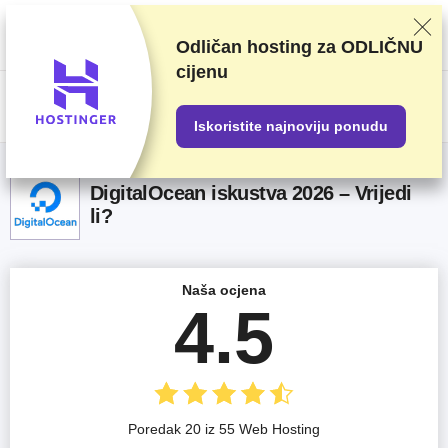
Ocjenjujemo dobavljače na temelju rigoroznog testiranja i istraživanja, ali
također uzimamo u obzir vaše povratne informacije i naše komercijalne
ugovore s pružateljima usluga. Ova stranica sadrži partnerske veze.
Odličan hosting za
ODLIČNU
Transparentnost oglašavanja
cijenu
US$
Iskoristite najnoviju ponudu
DigitalOcean iskustva 2026 – Vrijedi
li?
Naša ocjena
4.5
Poredak 20 iz 55 Web Hosting