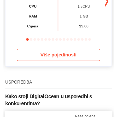
CPU
1 vCPU
RAM
1 GB
Cijena
$
5.00
Više pojedinosti
USPOREDBA
Kako stoji DigitalOcean u usporedbi s
konkurentima?
Naša ocjena