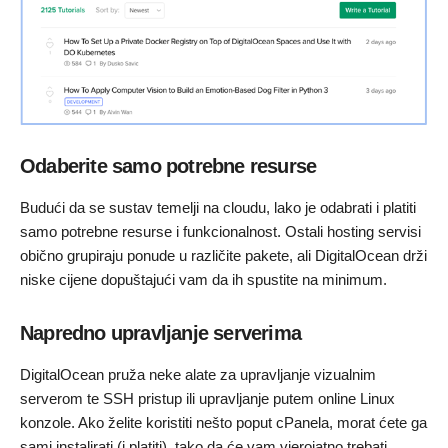
Odaberite samo potrebne resurse
Budući da se sustav temelji na cloudu, lako je odabrati i platiti
samo potrebne resurse i funkcionalnost. Ostali hosting servisi
obično grupiraju ponude u različite pakete, ali DigitalOcean drži
niske cijene dopuštajući vam da ih spustite na minimum.
Napredno upravljanje serverima
DigitalOcean pruža neke alate za upravljanje vizualnim
serverom te SSH pristup ili upravljanje putem online Linux
konzole. Ako želite koristiti nešto poput cPanela, morat ćete ga
sami instalirati (i platiti), tako da će vam vjerojatno trebati