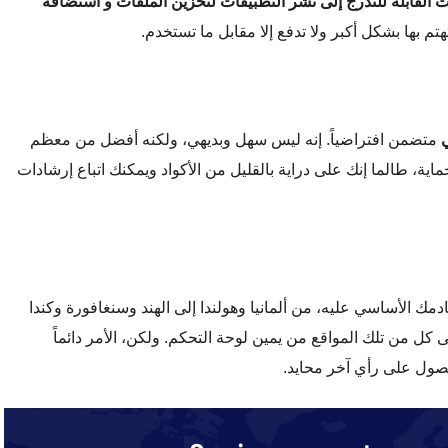
 القابلة للتدرج إلى نشر التطبيقات
لتخزين الملفات و استضافة
هتم بها بشكل أكبر ولا تدفع إلا مقابل ما تستخدم.
متضمن افتراضياً. إنه ليس سهل وبديهي، ولكنه أفضل من معظم
اية، طالما إنك على دراية بالقليل من الأكواد ويمكنك اتباع إرشادات
ون موقع خادمك الأساسي عليه، من ألمانيا وهولندا إلى الهند وسنغافورة وكندا
 كل من تلك المواقع من يمين لوحة التحكم. ولكن، الأمر دائماً
صول على رأي آخر محايد.