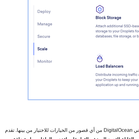
بالرغم من تركيزها فقط على الاستضافة السحابية، لا تعاني DigitalOcean من أي قصور من الخيارات للاختيار من بينها. تقدم