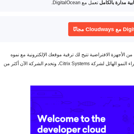
تعمل مع DigitalOcean.
طور: شبكة من الأجهزة الافتراضية تتيح لك ترقية موقعك الإلكترونية مع نموه
المستمر. المدير التنفيذي للشركة، مارك تمبلتون، كان وراء النمو الهائل لشركة Citrix Systems، وتخدم الشركة الآن أكثر من