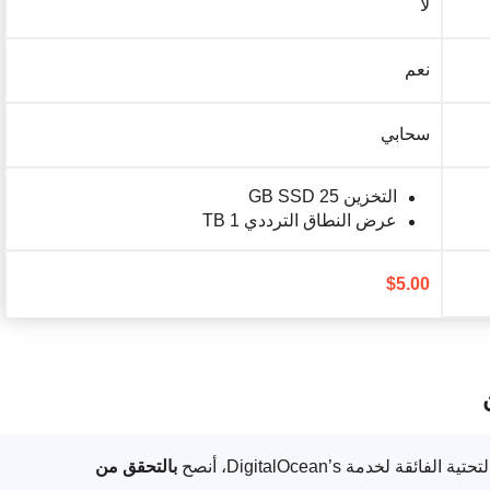
لا
نعم
سحابي
التخزين 25 GB SSD
عرض النطاق الترددي 1 TB
$
5.00
لخدمة DigitalOcean’s، أنصح
بالتحقق من