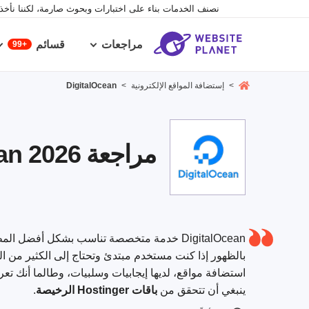
نصنف الخدمات بناء على اختبارات وبحوث صارمة، لكننا نأخذ ف
مراجعات
قسائم
99+
>
إستضافة المواقع الإلكترونية
>
DigitalOcean
مراجعة DigitalOcean 2026 – هل يستحق؟
DigitalOcean خدمة متخصصة تناسب بشكل أفضل 
بالظهور إذا كنت مستخدم مبتدئ وتحتاج إلى الكثير من الد
استضافة مواقع، لديها إيجابيات وسلبيات، وطالما أنك تع
ينبغي أن تتحقق من
باقات Hostinger الرخيصة
.