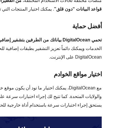
منصات مختلفة لحالات الاستخدام المختلفة،
من القطيرات
قواعد البيانات “دون قلق”
. يمكنك اختيار المنتجات التي ت
أفضل حماية
تحمي DigitalOcean بياناتك من الطرفين بتشفير إضافي
الخدمات ويمكنك دائماً تعزيز التشفير بطبقات إضافية للحم
DigitalOcean على الإنترنت.
اختيار مواقع الخوادم
مع DigitalOcean، يمكنك اختيار ما تود أن يك
والولايات المتحدة. كما تتيح لك إجراء اختبارات سرعة على
يستحق إجراء اختبارات سرعة باستخدام أداة خارجية للح