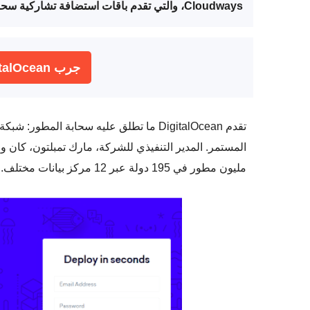
Cloudways، والتي تقدم باقات استضافة تشاركية سحابية مدارة بالكامل
جرب DigitalOcean مع Cloudways مجانًا
تقدم DigitalOcean ما تطلق عليه سحابة الم
مليون مطور في 195 دولة عبر 12 مركز بيانات مختلف.