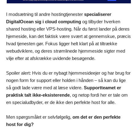
I modsætning til andre hostingtjenester
specialiserer
DigitalOcean sig i cloud computing
og tilbyder hverken
shared hosting eller VPS-hosting. Når du først lander på deres
hjemeside, kan det faktisk være svært at gennemskue, præcis
hvad tjenesten gør. Fokus ligger helt klart på at tiltrække
webudviklere, og deres strømlinede hjemmeside sigter med
vilje efter at afskrække uvidende besøgende.
Spoiler alert: Hvis du er nybagt hjemmesideejer og har brug for
nogen form for support eller holden i hånden – så kan du lige
så godt lade være med at læse videre.
Supportteamet er
praktisk talt ikke-eksisterende
, og netop fordi her er tale om
en specialudbyder, er de ikke den perfekte host for alle.
Men spørgsmålet er selvfølgelig,
om det er den perfekte
host for dig?