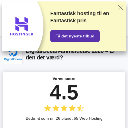
Vi rangerer forhandlere baseret på strenge tests og research, tager også
højde for din feedback og vores kommercielle aftaler med udbydere.
Denne side indeholder affiliate links.
Marketings Offentliggørelse
Fantastisk hosting til en
Fantastisk pris
US$
Få det nyeste tilbud
DigitalOcean-anmeldelse 2026 – Er
den det værd?
Vores score
4.5
Bedømt som nr. 26 blandt 65 Web Hosting