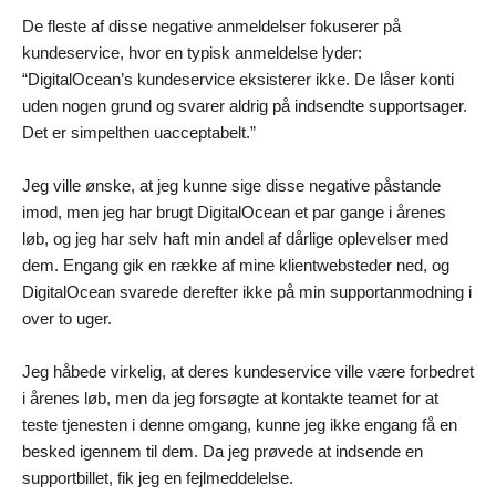
De fleste af disse negative anmeldelser fokuserer på
kundeservice, hvor en typisk anmeldelse lyder:
“DigitalOcean’s kundeservice eksisterer ikke. De låser konti
uden nogen grund og svarer aldrig på indsendte supportsager.
Det er simpelthen uacceptabelt.”
Jeg ville ønske, at jeg kunne sige disse negative påstande
imod, men jeg har brugt DigitalOcean et par gange i årenes
løb, og jeg har selv haft min andel af dårlige oplevelser med
dem. Engang gik en række af mine klientwebsteder ned, og
DigitalOcean svarede derefter ikke på min supportanmodning i
over to uger.
Jeg håbede virkelig, at deres kundeservice ville være forbedret
i årenes løb, men da jeg forsøgte at kontakte teamet for at
teste tjenesten i denne omgang, kunne jeg ikke engang få en
besked igennem til dem. Da jeg prøvede at indsende en
supportbillet, fik jeg en fejlmeddelelse.