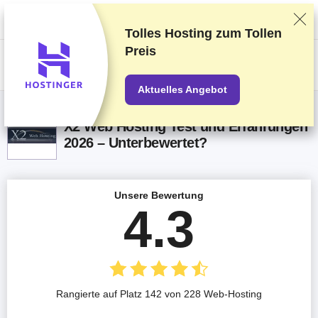
Wir bewerten die Anbieter auf Grundlage strenger Tests und Bewertungen,
berücksichtigen aber auch Dein Feedback und unsere geschäftlichen
Vereinbarungen mit den Anbietern.
Diese Seite enthält Affiliate-Links
.
Tolles Hosting zum
Tollen
Preis
US$
Aktuelles Angebot
X2 Web Hosting Test und Erfahrungen
2026 – Unterbewertet?
Unsere Bewertung
4.3
Rangierte auf Platz 142 von 228 Web-Hosting