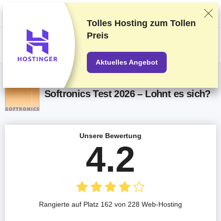
Wir bewerten die Anbieter auf Grundlage strenger Tests und Bewertungen,
berücksichtigen aber auch Dein Feedback und unsere geschäftlichen
Vereinbarungen mit den Anbietern.
Diese Seite enthält Affiliate-Links
.
Tolles Hosting zum
Tollen
Preis
US$
Aktuelles Angebot
Softronics Test 2026 – Lohnt es sich?
Unsere Bewertung
4.2
Rangierte auf Platz 162 von 228 Web-Hosting