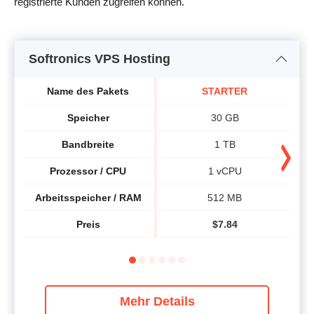
registrierte Kunden zugreifen können.
Softronics VPS Hosting
Name des Pakets
STARTER
Speicher
30 GB
Bandbreite
1 TB
Prozessor / CPU
1 vCPU
Arbeitsspeicher / RAM
512 MB
Preis
$
7.84
Mehr Details