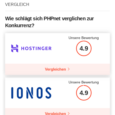
Speicher
240 GB
VERGLEICH
Arbeitsspeicher / RAM
768 MB
Prozessor / CPU
2 x 3.00GHz
Preis
$
11.26
Wie schlägt sich PHPnet verglichen zur
Arbeitsspeicher / RAM
8 GB
Konkurrenz?
Preis
$
55.20
Unsere Bewertung
Mehr Details
4.9
Mehr Details
Vergleichen
Unsere Bewertung
4.9
Vergleichen