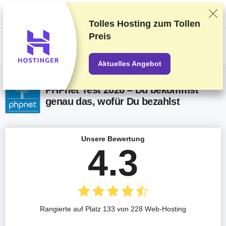
Wir bewerten die Anbieter auf Grundlage strenger Tests und Bewertungen,
berücksichtigen aber auch Dein Feedback und unsere geschäftlichen
Vereinbarungen mit den Anbietern.
Diese Seite enthält Affiliate-Links
.
Tolles Hosting zum
Tollen
Preis
US$
Aktuelles Angebot
PHPnet Test 2026 – Du bekommst
genau das, wofür Du bezahlst
Unsere Bewertung
4.3
Rangierte auf Platz 133 von 228 Web-Hosting