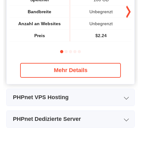
Bandbreite
Unbegrenzt
Anzahl an Websites
Unbegrenzt
Preis
$
2.24
Mehr Details
PHPnet VPS Hosting
Name des Pakets
Small VDS 2015
PHPnet Dedizierte Server
Speicher
40 GB
Name des Pakets
G2030
Prozessor / CPU
-