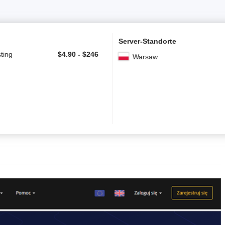
Server-Standorte
ting
$
4.90
-
$
246
Warsaw