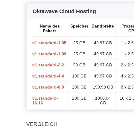
Oktawave Cloud Hosting
Name des
Speicher
Bandbreite
Prozes
Pakets
C
v1.standard-1.05
25 GB
49.97 GB
1 x 2.
v1.standard-1.09
25 GB
49.97 GB
1 x 2.
v1.standard-2.2
50 GB
49.97 GB
2 x 2.
v1.standard-4.4
100 GB
49.97 GB
4 x 2.
v1.standard-8.8
200 GB
199.99 GB
8 x 2.
v1.standard-
200 GB
1000.04
16 x 2
16.16
GB
VERGLEICH