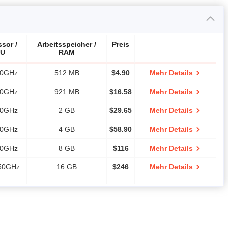
sor /
Arbeitsspeicher /
Preis
PU
RAM
50GHz
512 MB
$
4.90
Mehr Details
50GHz
921 MB
$
16.58
Mehr Details
50GHz
2 GB
$
29.65
Mehr Details
50GHz
4 GB
$
58.90
Mehr Details
50GHz
8 GB
$
116
Mehr Details
.50GHz
16 GB
$
246
Mehr Details