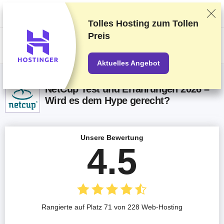
Wir bewerten die Anbieter auf Grundlage strenger Tests und Bewertungen,
berücksichtigen aber auch Dein Feedback und unsere geschäftlichen
Vereinbarungen mit den Anbietern.
Diese Seite enthält Affiliate-Links
.
Tolles Hosting zum
Tollen
Preis
US$
Aktuelles Angebot
NetCup Test und Erfahrungen 2026 –
Wird es dem Hype gerecht?
Unsere Bewertung
4.5
Rangierte auf Platz 71 von 228 Web-Hosting