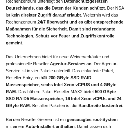
Rechenzentrum unterliegt den
Datenschutzgesetzen
Deutschlands, das die Daten der Kunden schützt
. Der NSA
ist
kein direkter Zugriff darauf erlaubt
. Weiterhin wird das
Rechenzentrum
24/7 überwacht und es gibt entsprechende
Maßnahmen für die Sicherheit. Damit sind redundante
Technologien, Schutz vor Feuer und Zugriffskontrolle
gemeint
.
Das Unternehmen bietet für neue Weiderverkäufer und
professionelle Reseller
Agentur-Services an
. Der Agentur-
Service ist in vier Pakete unterteilt. Das einfachste Paket,
Reseller Entry, enthält
200 GByte SSD RAID
Massenspeicher, sechs Intel Xeon vCPUS und 4 GByte
RAM
. Das höhere Paket Reseller MAX2 bietet
500 GByte
SSD RAID5 Massenspeicher, 16 Intel Xeon vCPUs und 24
GByte RAM
. Bei allen Paketen ist die
Bandbreite kostenfrei
.
Bei den Reseller-Servern ist ein
gemanagtes root-System
mit einem
Auto-Installert anthalten
. Damit lassen sich