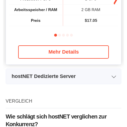
Arbeitsspeicher / RAM
2 GB RAM
Preis
$
17.05
Mehr Details
hostNET Dedizierte Server
Dedicated Managed-Root
De
Name des Pakets
Server i5
minute 2 x 1000 GB SATA
mi
Speicher
VERGLEICH
6GB / s HDD
Bandbreite
Unbegrenzt
Wie schlägt sich hostNET verglichen zur
Intel i5-4570T Turbo 3.6GHz
Int
Prozessor / CPU
Konkurrenz?
CPU