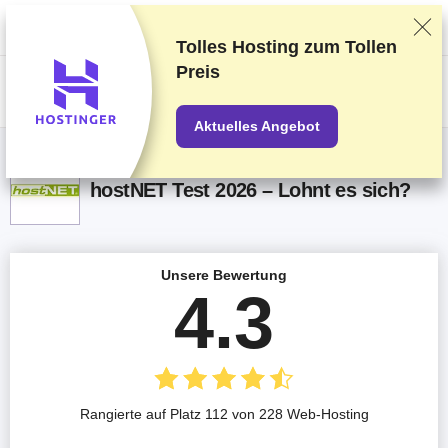
Wir bewerten die Anbieter auf Grundlage strenger Tests und Bewertungen,
berücksichtigen aber auch Dein Feedback und unsere geschäftlichen
Vereinbarungen mit den Anbietern.
Diese Seite enthält Affiliate-Links
.
Tolles Hosting zum
Tollen
Preis
US$
Aktuelles Angebot
hostNET Test 2026 – Lohnt es sich?
Unsere Bewertung
4.3
Rangierte auf Platz 112 von 228 Web-Hosting