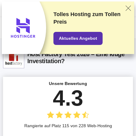
Wir bewerten die Anbieter auf Grundlage strenger Tests und Bewertungen,
berücksichtigen aber auch Dein Feedback und unsere geschäftlichen
Vereinbarungen mit den Anbietern.
Diese Seite enthält Affiliate-Links
.
Tolles Hosting zum
Tollen
Preis
US$
Aktuelles Angebot
Host Factory Test 2026 – Eine kluge
Investitation?
Unsere Bewertung
4.3
Rangierte auf Platz 115 von 228 Web-Hosting