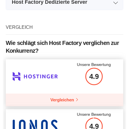
Host Factory Dedizierte Server
Name des Pakets
Root-server standard
Ro
Speicher
20 GB
VERGLEICH
Prozessor / CPU
1 core
Wie schlägt sich Host Factory verglichen zur
Arbeitsspeicher / RAM
256 MB
Konkurrenz?
Preis
$
22.76
Unsere Bewertung
4.9
Mehr Details
Vergleichen
Unsere Bewertung
4.9