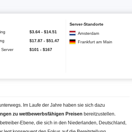
Server-Standorte
ing
$
3.64
-
$
14.51
Amsterdam
ing
$
17.87
-
$
51.47
Frankfurt am Main
e Server
$
101
-
$
167
unterwegs. Im Laufe der Jahre haben sie sich dazu
ungen zu wettbewerbsfähigen Preisen
bereitzustellen.
betreiber-Ebene, die sich in den Niederlanden, Deutschland,
 legt konsequent den Fokus auf die Bereitstellung