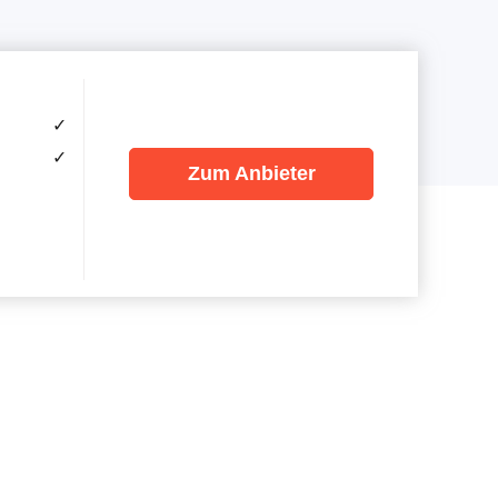
✓
✓
Zum Anbieter