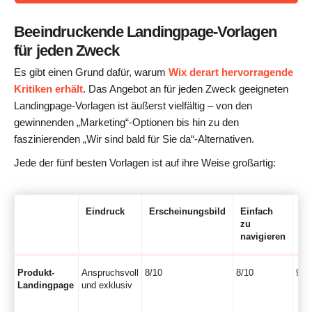
Beeindruckende Landingpage-Vorlagen
für jeden Zweck
Es gibt einen Grund dafür, warum
Wix derart hervorragende
Kritiken erhält
. Das Angebot an für jeden Zweck geeigneten
Landingpage-Vorlagen ist äußerst vielfältig – von den
gewinnenden „Marketing“-Optionen bis hin zu den
faszinierenden „Wir sind bald für Sie da“-Alternativen.
Jede der fünf besten Vorlagen ist auf ihre Weise großartig:
Eindruck
Erscheinungsbild
Einfach
Ei
zu
in
navigieren
an
Produkt-
Anspruchsvoll
8/10
8/10
9/1
Landingpage
und exklusiv