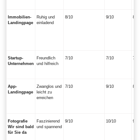
Immobilien-
Ruhig und
8/10
9/10
8/1
Landingpage
einladend
Startup-
Freundlich
7/10
7/10
7/1
Unternehmen
und hilfreich
App-
Zwanglos und
7/10
9/10
8/1
Landingpage
leicht zu
erreichen
Fotografie
Faszinierend
9/10
10/10
9/1
Wir sind bald
und spannend
für Sie da