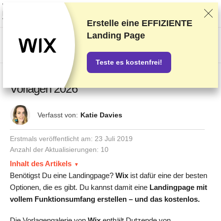
Wir bewerten die Anbieter auf Grundlage strenger Tests und Bewertungen,
berücksichtigen aber auch Dein Feedback und unsere geschäftlichen
Vereinbarungen mit den Anbietern.
Diese Seite enthält Affiliate-Links
.
Erstelle eine EFFIZIENTE
Landing Page
US$
Teste es kostenfrei!
Fünf absolut beste Wix Landingpage-
Vorlagen 2026
Verfasst von:
Katie Davies
Erstmals veröffentlicht am:
23 Juli 2019
Anzahl der Aktualisierungen: 10
Inhalt des Artikels
Benötigst Du eine Landingpage?
Wix
ist dafür eine der besten
Optionen, die es gibt. Du kannst damit eine
Landingpage mit
vollem Funktionsumfang erstellen – und das kostenlos.
Die Vorlagengalerie von
Wix
enthält Dutzende von