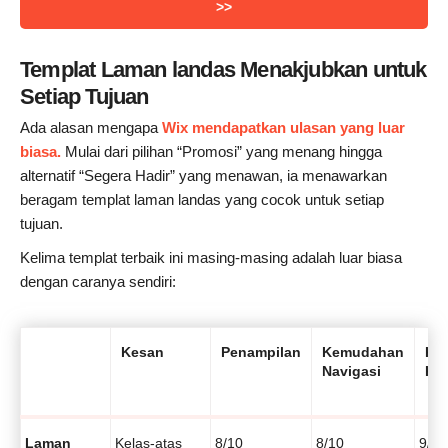
>>
Templat Laman landas Menakjubkan untuk
Setiap Tujuan
Ada alasan mengapa
Wix mendapatkan ulasan yang luar
biasa.
Mulai dari pilihan “Promosi” yang menang hingga
alternatif “Segera Hadir” yang menawan, ia menawarkan
beragam templat laman landas yang cocok untuk setiap
tujuan.
Kelima templat terbaik ini masing-masing adalah luar biasa
dengan caranya sendiri:
Kesan
Penampilan
Kemudahan
Ke
Navigasi
Ku
Laman
Kelas-atas
8/10
8/10
9/10