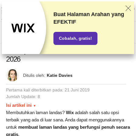
Kami memberi peringkat vendor berdasarkan pengetesan dan penelitian
yang ketat, tetapi juga mempertimbangkan umpan balik Anda dan perjanjian
komersial kami dengan penyedia. Halaman ini berisi tautan afiliasi.
Buat Halaman Arahan yang
Pengungkapan Iklan
EFEKTIF
US$
Cobalah, gratis!
5 Templat Laman landas Wix Terbaik di
2026
Ditulis oleh:
Katie Davies
Pertama kali diterbitkan pada:
21 Juni 2019
Jumlah Update: 8
Isi artikel ini
Membutuhkan laman landas?
Wix
adalah salah satu opsi
terbaik yang ada di luar sana. Anda dapat menggunakannya
untuk
membuat laman landas yang berfungsi penuh secara
gratis
.