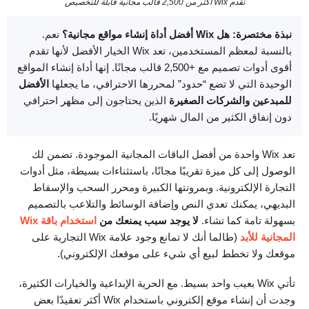
تقدم Wix أكثر من 2,500 قالب مجانية قابلة للتخصيص
نبذة مختصرة: هل Wix أفضل أداة إنشاء مواقع مجانية؟
نعم.
بالنسبة لمعظم المستخدمين، تعد Wix الخيار الأفضل لأنها تقدم
أقوى أدوات تصميم مع +2,500 قالب مجانًا. إنها أداة إنشاء المواقع
الوحيدة التي لا تضع “حدود” لمحررها الاحترافي، ما يجعلها
الأفضل
للمبدعين والشركات الصغيرة
الذين يحتاجون إلى مظهر احترافي
دون إنفاق الكثير من المال شهريًا.
تعد Wix واحدة من أفضل الباقات المجانية الموجودة. تضمن لك
الوصول إلى كل ميزة تقريبًا مجانًا، باستثناءات بسيطة، مثل أدوات
التجارة الإلكترونية. وبمرونتها الكبيرة ومحرر السحب والإسقاط
البديهي، يمكنك تعدي النص وإضافة الوسائط والتلاعب بالتصميم
بسهولة تامة كما تشاء.
لا يوجد سبب يمنعك من
استخدام باقة Wix
المجانية للأبد
(طالما أنك لا تمانع وجود علامة Wix التجارية على
موقعك ولا تخطط لبيع أي شيء على موقعك الإلكتروني).
تأتي Wix بعيب واحد بسيط. مع الحرية الإبداعية والخيارات الكثيرة،
وجدت أن إنشاء موقع إلكتروني باستخدام Wix أكثر تعقيدًا بعض