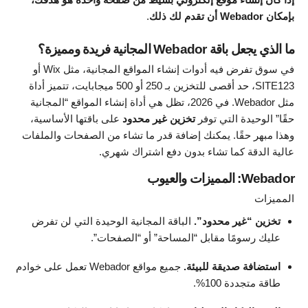
بإمكان Webador أن تقدم لك ذلك
.
ما الذي يجعل باقة Webador المجانية فريدة ومميزة؟
في سوق تفرض فيه أدوات إنشاء المواقع المجانية، مثل Wix أو
SITE123، حد أقصى للتخزين بـ 250 أو 500 ميجابايت، تتميز أداة
مثل Webador. في 2026، تظل هي أداة إنشاء المواقع “المجانية
حقًا” الوحيدة التي توفر
تخزين غير محدود
على باقتها الأساسية،
وهذا مبهر حقًا. يمكنك إضافة قدر ما تشاء من الصفحات والملفات
عالية الدقة كما تشاء بدون دفع اشتراك شهري.
Webador: المميزات والعيوب
المميزات
تخزين “غير محدود”.
الباقة المجانية الوحيدة التي لن تفرض
عليك رسومًا مقابل “المساحة” أو “الصفحات”.
استضافة صديقة للبيئة.
جميع مواقع Webador تعمل على خوادم
طاقة متجددة 100%.