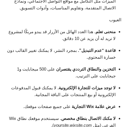
الميزات مثل التكامل مع مواقع التواصل الاجتماعي، ونماذج
الاتصال المتقدمة، وتقاويم المناسبات، وأدوات التسويق.
العيوب
منحنى تعلم.
هذا العدد الهائل من الأزرار قد يبدو مربكًا لمشروع
لا تريد له أن يزيد عن 10 دقائق.
قاعدة “عدم التبديل”.
بمجرد النشر، لا يمكنك تغيير القالب دون
خسارة المحتوى.
التخزين والنطاق الترددي يقتصران
على 500 ميجابايت و1
جيجابايت على الترتيب.
لا توجد ميزات للتجارة الإلكترونية.
لا يمكنك قبول المدفوعات
الإلكترونية أو بيع المنتجات على الباقة المجانية.
عرض علامة Wix التجارية
على جميع صفحات موقعك.
لا مكنك الاتصال بنطاق مخصص.
سيستخدم موقعك نطاق Wix
الفرعي (مثل
yoursite.wixsite.com
).