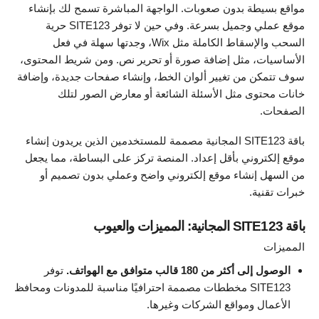
مواقع بسيطة بدون صعوبات. الواجهة المباشرة تسمح لك بإنشاء
موقع عملي وجميل بسرعة. وفي حين لا توفر SITE123 حرية
السحب والإسقاط الكاملة مثل Wix، وجدتها سهلة في فعل
الأساسيات، مثل إضافة صورة أو تحرير نص. ومن شريط المحتوى،
سوف تتمكن من تغيير ألوان الخط، وإنشاء صفحات جديدة، وإضافة
خانات محتوى مثل الأسئلة الشائعة أو معارض الصور لتلك
الصفحات.
باقة SITE123 المجانية مصممة للمستخدمين الذين يريدون إنشاء
موقع إلكتروني بأقل إعداد. المنصة تركز على البساطة، مما يجعل
من السهل إنشاء موقع إلكتروني واضح وعملي بدون تصميم أو
خبرات تقنية.
باقة SITE123 المجانية: المميزات والعيوب
المميزات
الوصول إلى أكثر من 180 قالب متوافق مع الهواتف.
توفر
SITE123 مخططات مصممة احترافيًا مناسبة للمدونات ومحافظ
الأعمال ومواقع الشركات وغيرها.