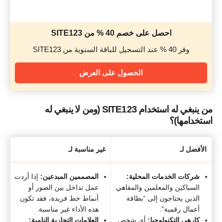
احصل على خصم 40 % من SITE123
وفر 40 % عند التسجيل للباقة السنوية من SITE123
الحصول على العرض
من ينبغي له استخدام SITE123 (ومن لا ينبغي له
استخدامها)؟
الأفضل لـ
غير مناسبة لـ
شركات الخدمات المحلية:
المصممين المبدعين:
إذا أردت
السباكين والمعلمين والمقاهي
عمل تداخل بين الصور أو
الذين يحتاجون إلى “بطاقة
أنماط خط فريدة، فقد تكون
أعمال رقمية”.
هذه الأداء غير مناسبة.
كارهي التكنولوجيا:
أي شخص
العلامات التجارية النامية: