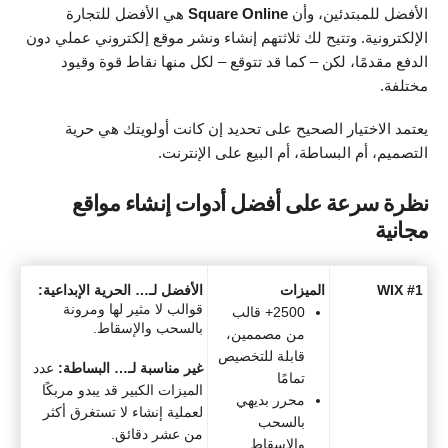
الأفضل للمبتدئين، وأن
Square Online
هي الأفضل للتجارة
الإلكترونية. وتتيح لك ثلاثتهم إنشاء ونشر موقع إلكتروني عملي دون
الدفع مقدمًا، لكن – كما قد تتوقع – لكل منها نقاط قوة وقيود
مختلفة.
يعتمد الاختيار الصحيح على تحديد إن كانت أولويتك هي حرية
التصميم، أم البساطة، أم البيع على الإنترنت.
نظرة سرعة على أفضل أدوات إنشاء مواقع
مجانية
#1 WIX
الميزات
الأفضل لـ… الحرية الإبداعية:
قوالب لا مثير لها ومرونة
2500+ قالب
بالسحب والإسقاط.
من مصممين،
قابلة للتخصيص
غير مناسبة لـ… البساطة:
عدد
تمامًا
الميزات الكبير قد يبدو مربكًا
محرر بديهي
لعملية إنشاء لا تستغرق أكثر
بالسحب
من عشر دقائق.
والإسقاط