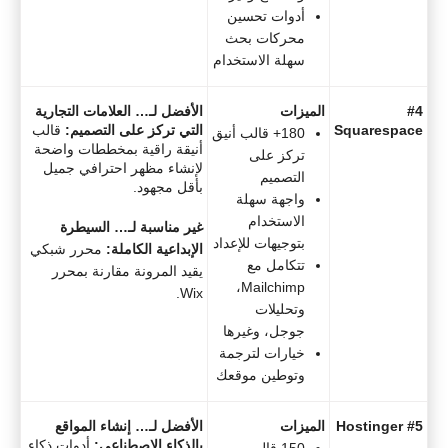
أدوات تحسين
محركات بحث
سهلة الاستخدام
#4
الميزات
الأفضل لـ… العلامات التجارية
Squarespace
التي تركز على التصميم:
قالب
180+ قالب أنيق
أنيقة راقية بمخططات واضحة
تركز على
لإنشاء مظهر احترافي جميل
التصميم
بأقل مجهود.
واجهة سهلة
الاستخدام
غير مناسبة لـ… السيطرة
بتوجيهات للإعداد
الإبداعية الكاملة:
محرر شبكي
تتكامل مع
يقيد المرونة مقارنة بمحرر
Mailchimp،
Wix.
وتحليلات
جوجل، وغيرها
خيارات لترجمة
وتوطين موقعك
#5 Hostinger
الميزات
الأفضل لـ… إنشاء المواقع
بالذكاء الاصطناعي:
أدوات ذكاء
150 قالب