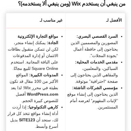
من ينبغي أن يستخدم Wix (ومن ينبغي ألا يستخدمه)؟
الأفضل لـ
غير مناسب لـ
السرد القصصي البصري:
مواقع التجارة الإلكترونية
المصورين والمصممين الذين
الجادة:
يمكنك إنشاء متجر،
يحتاجون إلى حافظة أعمال
لكن لن تتمكن منقبول بطاقات
“بجودة المجلات”.
الائتمان أو إدارة المدفوعات
مقدمي الخدمات المحلية:
على الباقة المجانية. استخدم
السباكين، والمعلمين،
Square Online للبيع مجانًا.
والمقاهي الذين يحتاجون إلى
المدونات الكبيرة:
المواقع
صفحة “احترافية” موثوقة.
الأكبر من 100 مقال قد تكون
مؤسسي الشركات الناشئة:
بطيئة في محرر Wix؛ لذا يعد
الذين يحتاجون إلى إنشاء موقع
WordPress.com
أفضل
“لإثبات المفهوم” لعرضه أمام
للنصوص كبيرة الحجم.
المستثمرين.
كارهي التكنولوجيا:
إذا أردت
أداة إنشاء مواقع تتخذ كل قرار
لك، ستجد أن
SITE123
بديل
أسرع وأبسط.