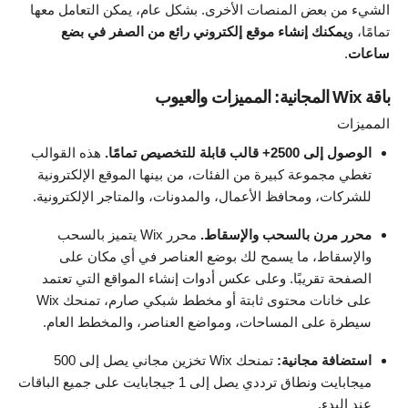
الشيء من بعض المنصات الأخرى. بشكل عام، يمكن التعامل معها
تمامًا، و
يمكنك إنشاء موقع إلكتروني رائع من الصفر في بضع
ساعات
.
باقة Wix المجانية: المميزات والعيوب
المميزات
الوصول إلى 2500+ قالب قابلة للتخصيص تمامًا.
هذه القوالب
تغطي مجموعة كبيرة من الفئات، من بينها الموقع الإلكترونية
للشركات، ومحافظ الأعمال، والمدونات، والمتاجر الإلكترونية.
محرر مرن بالسحب والإسقاط.
محرر Wix يتميز بالسحب
والإسقاط، ما يسمح لك بوضع العناصر في أي مكان على
الصفحة تقريبًا. وعلى عكس أدوات إنشاء المواقع التي تعتمد
على خانات محتوى ثابتة أو مخطط شبكي صارم، تمنحك Wix
سيطرة على المساحات، ومواضع العناصر، والمخطط العام.
استضافة مجانية:
تمنحك Wix تخزين مجاني يصل إلى 500
ميجابايت ونطاق ترددي يصل إلى 1 جيجابايت على جميع الباقات
عند البدء.