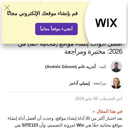
نصنف الخدمات بناء على اختبارات وبحوث صارمة، لكننا نأخذ في الاعتبار أيضًا
تقييماتكم وملاحظاتكم واتفاقياتنا التجارية مع مقدمي الخدمات الآخرين. تحتوي
هذه الصفحة على روابط تابعة.
الإفصاح الإعلاني
قم بإنشاء موقعك الإلكتروني مجانًا
US$
أنشيء موقعاً مجانياً
أفضل أدوات إنشاء مواقع (مجانية حقًا) في
2026: مختبرة ومراجعة
كتبه:
أندريه غانم (Andrés Gánem)
مراجعة:
إيميلي آدامز
آخر التحديثات:
08 مايو 2026
في هذا المقال
بعد اختبار أكثر من 30 أداة إنشاء مواقع، وجدت أن أفضل أداة إنشاء
مواقع مجانية حقًا هي
Wix
لمرونة التصميم، وأن
SITE123
هي