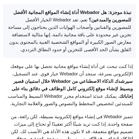
نبذة موجزة: هل Webador أداة إنشاء المواقع المجانية الأفضل
للمصورين والمبدعين؟
نعم، تعد Webador الخيار الأفضل
للمصورين والفنانين وأصحاب الهوايات الذين يحتاجون إلى مساحة
تخزين غير محدودة على باقة مجانية دائمة. إنها مثالية لاستضافة
معارض الصور الكبيرة أو المواقع الشخصية الغنية بالمحتوى بدون
القلق بشأن الحد الأقصى للتخزين أو حدود النطاق الترددي.
إذا كنت تبحث عن أداة إنشاء مواقع مجانية تحصل بها على موقعك
الإلكتروني بسرعة، ستجد أن Webador خيار قوي. عند التسجيل،
سيرشدك الذكاء الاصطناعي من
Webador خلال استبيان قصير
وبسيط لإنشاء موقع إلكتروني كامل الوظائف في دقائق بناء على
إجاباتك.
يمكنك عندئذ استخدام محرر Webador البسيط والمناسب
للمبتدئين لتخصيص المخطط والنصوص والصور والعلامة التجارية.
تتميز Webador في إنشاء مواقع إلكترونية بسيطة، لكن رائعة، من
صفحة واحدة. إذا كنت تريد شيئًا أكثر تعقيدًا أو تحتاج إلى ميزات
تصميم مواقع متعمقة، قد لا تكون هذه الأداة هي الأنسب لك. لكن
إذا كان إنشاء موقع إلكتروني بسيط من صفحة واحدة هو هدفك،