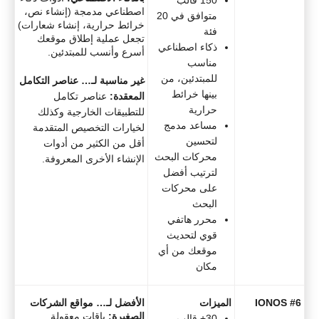
اصطناعي مدمجة (إنشاء نص،
متوافق في 20
خرائط حرارية، إنشاء شعارات)
فئة
تجعل عملية إطلاق موقعك
ذكاء اصطناعي
أسرع وأنسب للمبتدئين.
مناسب
للمبتدئين، من
غير مناسبة لـ… عناصر التكامل
بينها خرائط
المعقدة:
عناصر تكامل
حرارية
للتطبيقات الخارجية وكذلك
مساعد مدمج
لخيارات التخصيص المتقدمة
لتحسين
أقل من الكثير من أدوات
محركات البحث
الإنشاء الأخرى المعروفة.
لترتيب أفضل
على محركات
البحث
محرر هاتفي
قوي لتحديث
موقعك من أي
مكان
#6 IONOS
الميزات
الأفضل لـ… مواقع الشركات
الصغيرة:
باقات معقولة
30+ قالب