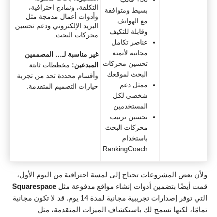
التكلفة، ونماذج احترافية،
بسيط ومتوافقة
وأدوات أعمال مدمجة مثل
مع الهواتف
البريد الإلكتروني ودعم تحسين
وقابلة للتكيف
محركات البحث.
عناصر تكامل
مجانية لأتمتة
غير مناسبة لـ… المصممين
تحسين محركات
المبدعين:
مخططات ثابتة
البحث لموقعك
وأقسام محددة تحد من تجربة
ممثل دعم
خيارات التصميم المتقدمة.
شخصي لكل
المستخدمين
تحسين ترتيب
محركات البحث
باستخدام
RankingCoach
ولأن بعض المشروعات تحتاج إلى لمسة احترافية من اليوم الأول،
قمت أيضًا بتضمين أدوات إنشاء مواقع مدفوعة مثل
Squarespace
التي توفر إصدارات تجريبية مجانية لمدة 14 يوم. قد لا تكون مجانية
تمامًا، لكنها تسمح لك باستكشاف الميزات المتقدمة، مثل