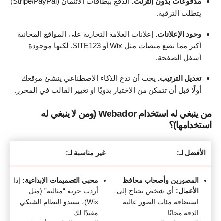
مدفوعات بدون إنترنت.
الدفع ببطاقات الائتمان (Stripe/PayPal)
يتطلب الترقية.
وجود الإعلانات.
إعلانات العلامة التجارية على المواقع المجانية
أكبر مما تضع منصات مثل Wix أو SITE123. لكنها موجودة
أسفل الصفحة.
تعديل الترتيب.
يجب أن تدع الذكاء الاصطناعي ينشئ موقعك
أولًا قبل أن تتمكن من الاختيار يدويًا او تغيير القالب في المحرر.
من ينبغي له استخدام Webador (ومن لا ينبغي له
استخدامها)؟
الأفضل لـ:
غير مناسبة لـ:
المصورين وأصحاب محافظ
محبي التصميمات الإبداعية:
إذا
الأعمال:
أي شخص يحتاج إلى
أردت حرية “مثالية” (مثل
استضافة مئات الصور عالية
Wix)، سيبدو النظام الشبكي
الدقة مجانًا.
مقيدًا لك.