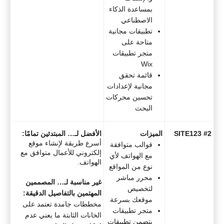
بمساعدة الذكاء
الاصطناعي
تطبيقات مجانية
متاحة على
متجر تطبيقات
Wix
قائمة تحقق
مجانية لإعدادات
تحسين محركات
البحث
#2 SITE123
الميزات
الأفضل لـ… المبتدئين تمامًا:
أسرع طريقة لإنشاء موقع
قوالب متوافقة
إلكتروني للأعمال متوافق مع
مع الهواتف لأي
الهواتف.
نوع من المواقع
محرر مباشر
غير مناسبة لـ… المصممين
لتخصيص
المهتمين بالتفاصيل الدقيقة:
موقعك بسرعة
مخططات جامدة تعتمد على
متجر تطبيقات
الخانات الثابتة ما يعني عدم
يتضمن تطبيقات