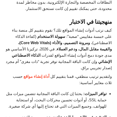
النطاقات المخصصة والتجارة الإلكترونية، بدون مخاطر لمدة
محدودة، حتى يمكنك تقييم إن كانت تستحق الاستثمار.
منهجيتنا في الاختبار
كيف نرتب أدوات إنشاء المواقع تلك؟ نقوم بتقييم كل منصة بناء
على خمسة مقاييس “صعبة”:
سهولة الاستخدام
(كفاءة الذكاء
الاصطناعي)،
ومرونة التصميم، والأداء (Core Web Vitals)،
والقيمة مقابل المال، ودعم العملاء.
في 2026، تركيزنا الأساسي هو
مدى جودة دمج أدوات إنشاء المواقع لقدرات
الذكاء الاصطناعي
الإنشائي
وإن كانت الباقة المجانية توفر تجربة “ذات مغزى” أم مجرد
إصدار تجريبي براق.
ولتقديم ترتيب منطقي، قمنا بتقييم كل
أداة إنشاء مواقع
حسب
ثلاث معايير أساسية:
توافر الميزات:
بحثنا إن كانت الباقة المجانية تتضمن ميزات مثل
حماية SSL، أو أدوات تحسين محركات البحث، أو استجابة
للهواتف، وجميع الميزات التي قد تحتاج إليها أي شركة صغيرة.