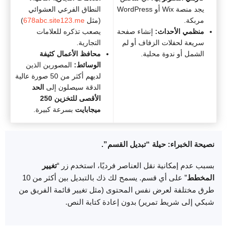
يجد منصة Wix أو WordPress
النطاق الفرعي العشوائي
مربكة.
(مثل
678abc.site123.me
)
منظمي الأحداث:
إنشاء صفحة
يصعب تذكره للعلامات
سريعة لحفلات الزفاف أو لم
التجارية.
الشمل أو ندوة محلية.
محافظ الأعمال كثيفة
الوسائط:
المصورين الذين
لديهم أكثر من 50 صورة عالية
الدقة سيصلون إلى
الحد
الأقصى للتخزين 250
ميجابايت
بسرعة كبيرة.
نصيحة الخبراء: حيلة “تبديل القسم”.
بسبب عدم إمكانية نقل العناصر فرديًا، استخدم زر “
تغيير
المخطط
” على أي قسم. يسمح لك ذك بالتبديل بين أكثر من 10
طرق مختلفة لعرض نفس المحتوى (مثل تغيير قائمة الفريق من
شبكي إلى شريط تمرير) بدون إعادة كتابة النص.