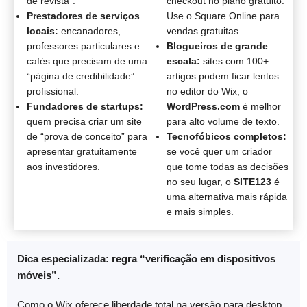
de revista”.
checkout no plano gratuito.
Prestadores de serviços
Use o Square Online para
locais:
encanadores,
vendas gratuitas.
professores particulares e
Blogueiros de grande
cafés que precisam de uma
escala:
sites com 100+
“página de credibilidade”
artigos podem ficar lentos
profissional.
no editor do Wix; o
Fundadores de startups:
WordPress.com
é melhor
quem precisa criar um site
para alto volume de texto.
de “prova de conceito” para
Tecnofóbicos completos:
apresentar gratuitamente
se você quer um criador
aos investidores.
que tome todas as decisões
no seu lugar, o
SITE123
é
uma alternativa mais rápida
e mais simples.
Dica especializada: regra “verificação em dispositivos
móveis”.
Como o Wix oferece liberdade total na versão para desktop,