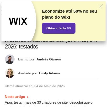
Classificamos os fornecedores com base em testes e pesquisas rigorosos,
mas também levamos em consideração seu feedback e nossos acordos
comerciais com provedores. Esta página contém links de
Economize até
50%
no seu
afiliados.
Divulgação de Publicidade
plano do Wix!
US$
>>
Obter oferta
Melhores criadores de site (GRÁTIS) em
2026: testados
Escrito por:
Andrés Gánem
Avaliado por:
Emily Adams
Última atualização:
04 de Maio de 2026
Neste artigo
Após testar mais de 30 criadores de site, descobri que o