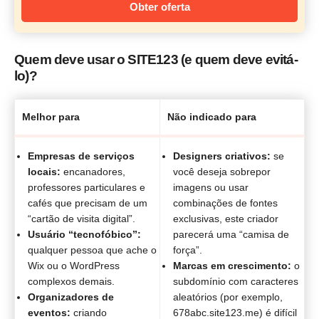
Obter oferta
Quem deve usar o SITE123 (e quem deve evitá-
lo)?
Melhor para
Não indicado para
Empresas de serviços
Designers criativos:
se
locais:
encanadores,
você deseja sobrepor
professores particulares e
imagens ou usar
cafés que precisam de um
combinações de fontes
“cartão de visita digital”.
exclusivas, este criador
Usuário “tecnofóbico”:
parecerá uma “camisa de
qualquer pessoa que ache o
força”.
Wix ou o WordPress
Marcas em crescimento:
o
complexos demais.
subdomínio com caracteres
Organizadores de
aleatórios (por exemplo,
eventos:
criando
678abc.site123.me) é difícil