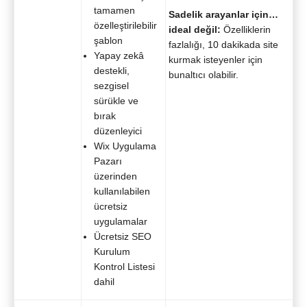
tamamen
Sadelik arayanlar için…
özelleştirilebilir
ideal değil:
Özelliklerin
şablon
fazlalığı, 10 dakikada site
Yapay zekâ
kurmak isteyenler için
destekli,
bunaltıcı olabilir.
sezgisel
sürükle ve
bırak
düzenleyici
Wix Uygulama
Pazarı
üzerinden
kullanılabilen
ücretsiz
uygulamalar
Ücretsiz SEO
Kurulum
Kontrol Listesi
dahil