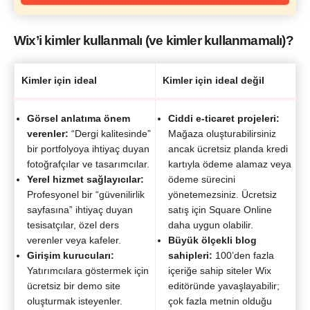
Wix’i kimler kullanmalı (ve kimler kullanmamalı)?
Kimler için ideal
Kimler için ideal değil
Görsel anlatıma önem
Ciddi e-ticaret projeleri:
verenler:
“Dergi kalitesinde”
Mağaza oluşturabilirsiniz
bir portfolyoya ihtiyaç duyan
ancak ücretsiz planda kredi
fotoğrafçılar ve tasarımcılar.
kartıyla ödeme alamaz veya
Yerel hizmet sağlayıcılar:
ödeme sürecini
Profesyonel bir “güvenilirlik
yönetemezsiniz. Ücretsiz
sayfasına” ihtiyaç duyan
satış için Square Online
tesisatçılar, özel ders
daha uygun olabilir.
verenler veya kafeler.
Büyük ölçekli blog
Girişim kurucuları:
sahipleri:
100’den fazla
Yatırımcılara göstermek için
içeriğe sahip siteler Wix
ücretsiz bir demo site
editöründe yavaşlayabilir;
oluşturmak isteyenler.
çok fazla metnin olduğu