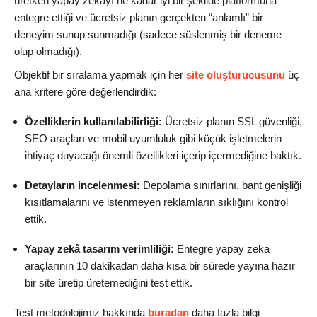
üretken yapay zekâyı ne kadar iyi bir şekilde platformuna
entegre ettiği ve ücretsiz planın gerçekten “anlamlı” bir
deneyim sunup sunmadığı (sadece süslenmiş bir deneme
olup olmadığı).
Objektif bir sıralama yapmak için her
site oluşturucusunu
üç
ana kritere göre değerlendirdik:
Özelliklerin kullanılabilirliği:
Ücretsiz planın SSL güvenliği,
SEO araçları ve mobil uyumluluk gibi küçük işletmelerin
ihtiyaç duyacağı önemli özellikleri içerip içermediğine baktık.
Detayların incelenmesi:
Depolama sınırlarını, bant genişliği
kısıtlamalarını ve istenmeyen reklamların sıklığını kontrol
ettik.
Yapay zekâ tasarım verimliliği:
Entegre yapay zeka
araçlarının 10 dakikadan daha kısa bir sürede yayına hazır
bir site üretip üretemediğini test ettik.
Test metodolojimiz hakkında
buradan
daha fazla bilgi