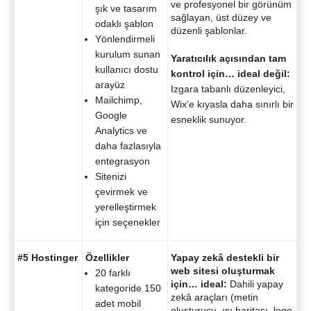
ve profesyonel bir görünüm
şık ve tasarım
sağlayan, üst düzey ve
odaklı şablon
düzenli şablonlar.
Yönlendirmeli
kurulum sunan
Yaratıcılık açısından tam
kullanıcı dostu
kontrol için… ideal değil:
arayüz
Izgara tabanlı düzenleyici,
Mailchimp,
Wix’e kıyasla daha sınırlı bir
Google
esneklik sunuyor.
Analytics ve
daha fazlasıyla
entegrasyon
Sitenizi
çevirmek ve
yerelleştirmek
için seçenekler
#5 Hostinger
Özellikler
Yapay zekâ destekli bir
web sitesi oluşturmak
20 farklı
için… ideal:
Dahili yapay
kategoride 150
zekâ araçları (metin
adet mobil
oluşturucu, ısı haritası, logo