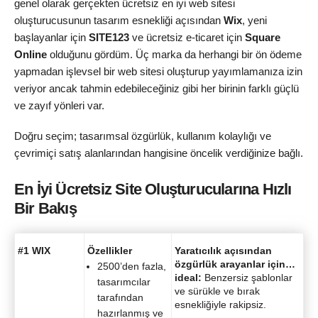
genel olarak gerçekten ücretsiz en iyi web sitesi
oluşturucusunun tasarım esnekliği açısından
Wix
, yeni
başlayanlar için
SITE123
ve ücretsiz e-ticaret için
Square
Online
olduğunu gördüm. Üç marka da herhangi bir ön ödeme
yapmadan işlevsel bir web sitesi oluşturup yayımlamanıza izin
veriyor ancak tahmin edebileceğiniz gibi her birinin farklı güçlü
ve zayıf yönleri var.
Doğru seçim; tasarımsal özgürlük, kullanım kolaylığı ve
çevrimiçi satış alanlarından hangisine öncelik verdiğinize bağlı.
En İyi Ücretsiz Site Oluşturucularına Hızlı
Bir Bakış
#1 WIX
Özellikler
Yaratıcılık açısından
özgürlük arayanlar için…
2500’den fazla,
ideal:
Benzersiz şablonlar
tasarımcılar
ve sürükle ve bırak
tarafından
esnekliğiyle rakipsiz.
hazırlanmış ve