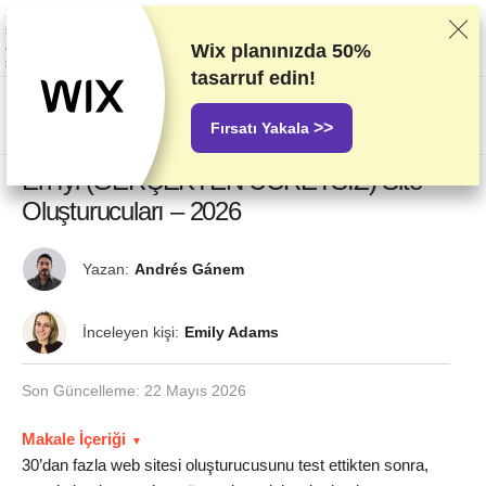
Sağlayıcıları titizlikle gerçekleştirdiğimiz test ve araştırmaları baz alarak
sıralandırıyoruz. Sıralama konusunda sağlayıcılarla olan ticari
anlaşmalarımızı da dikkate alıyoruz. Bu sayfada ortaklık yapılan
Wix planınızda
50%
sağlayıcıların bağlantıları içeriyor.
Reklam Açıklamaları
tasarruf edin!
US$
>>
Fırsatı Yakala
En İyi (GERÇEKTEN ÜCRETSİZ) Site
Oluşturucuları – 2026
Yazan:
Andrés Gánem
İnceleyen kişi:
Emily Adams
Son Güncelleme:
22 Mayıs 2026
Makale İçeriği
30’dan fazla web sitesi oluşturucusunu test ettikten sonra,