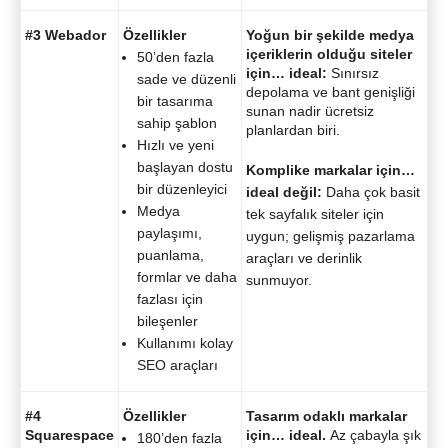
#3 Webador
Özellikler
Yoğun bir şekilde medya
içeriklerin olduğu siteler
50’den fazla
için… ideal:
Sınırsız
sade ve düzenli
depolama ve bant genişliği
bir tasarıma
sunan nadir ücretsiz
sahip şablon
planlardan biri.
Hızlı ve yeni
başlayan dostu
Komplike markalar için…
bir düzenleyici
ideal değil:
Daha çok basit
Medya
tek sayfalık siteler için
paylaşımı,
uygun; gelişmiş pazarlama
puanlama,
araçları ve derinlik
formlar ve daha
sunmuyor.
fazlası için
bileşenler
Kullanımı kolay
SEO araçları
#4
Özellikler
Tasarım odaklı markalar
Squarespace
için…
ideal.
Az çabayla şık
180’den fazla