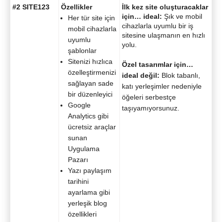
#2 SITE123
Özellikler
İlk kez site oluşturacaklar
için… ideal:
Şık ve mobil
Her tür site için
cihazlarla uyumlu bir iş
mobil cihazlarla
sitesine ulaşmanın en hızlı
uyumlu
yolu.
şablonlar
Sitenizi hızlıca
Özel tasarımlar için…
özelleştirmenizi
ideal değil:
Blok tabanlı,
sağlayan sade
katı yerleşimler nedeniyle
bir düzenleyici
öğeleri serbestçe
Google
taşıyamıyorsunuz.
Analytics gibi
ücretsiz araçlar
sunan
Uygulama
Pazarı
Yazı paylaşım
tarihini
ayarlama gibi
yerleşik blog
özellikleri