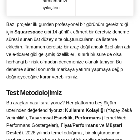
sıralamanızı
iyileştirin
Bazı projeler ilk günden profesyonel bir görünüm gerektirdiği
için
Squarespace
gibi 14 günlük cömert bir ücretsiz deneme
süresi sunan üst düzey site oluşturucularını da listeme
ekledim. Tamamen ücretsiz bir araç değil ancak özel alan adı
ve e-ticaret gibi gelişmiş özellikleri, sınırlı bir süre de olsa
herhangi bir risk olmadan denemenize olanak tanıyor. Bu
deneme süreci sonunda markaya yatırım yapmaya değip
değmeyeceğine karar verebilirsiniz.
Test Metodolojimiz
Bu araçları nasıl sıralıyoruz? Her platformu beş ölçüm
üzerinden değerlendiriyoruz:
Kullanım Kolaylığı
(Yapay Zekâ
Verimliliği),
Tasarımsal Esneklik
,
Performans
(Temel Web
Performans Göstergeleri),
Fiyat/Performans
ve
Müşteri
Desteği
. 2026 yılında temel odağımız, bir oluşturucunun