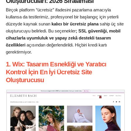
Oluşturucuları: 2026 Sıralaması
Birçok platform “ücretsiz” ifadesini pazarlama amacıyla
kullansa da testlerimiz, profesyonel bir başlangıç için yeterli
düzeyde kaynak sunan
kalıcı bir
ücretsiz plana
sahip üç site
oluşturucuyu belirledi. Bu seçenekler
; SSL güvenliği, mobil
cihazlarla uyumluluk ve yapay zekâ destekli tasarım
özellikleri
açısından değerlendirildi. Hiçbiri kredi kartı
gerektirmiyor.
1. Wix: Tasarım Esnekliği ve Yaratıcı
Kontrol İçin En İyi Ücretsiz Site
Oluşturucusu