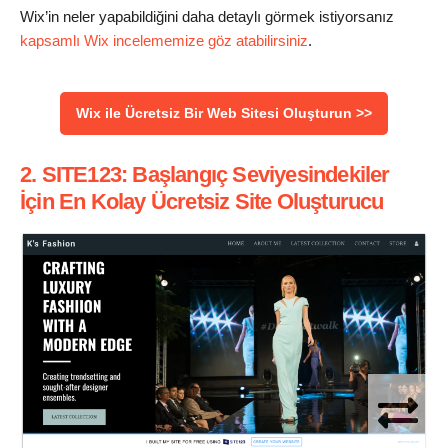
Wix’in neler yapabildiğini daha detaylı görmek istiyorsanız
kapsamlı Wix incelememize göz atabilirsiniz
.
Wix ile Ücretsiz Bir Web Sitesi Oluşturun >>
2. SITE123: Başlangıç Seviyesindekiler
İçin En Kolay Ücretsiz Site Oluşturucu