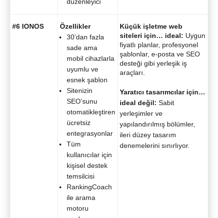
düzenleyici
#6 IONOS
Özellikler
Küçük işletme web
siteleri için… ideal:
Uygun
30’dan fazla
fiyatlı planlar, profesyonel
sade ama
şablonlar, e-posta ve SEO
mobil cihazlarla
desteği gibi yerleşik iş
uyumlu ve
araçları.
esnek şablon
Sitenizin
Yaratıcı tasarımcılar için…
SEO’sunu
ideal değil:
Sabit
otomatikleştiren
yerleşimler ve
ücretsiz
yapılandırılmış bölümler,
entegrasyonlar
ileri düzey tasarım
Tüm
denemelerini sınırlıyor.
kullanıcılar için
kişisel destek
temsilcisi
RankingCoach
ile arama
motoru