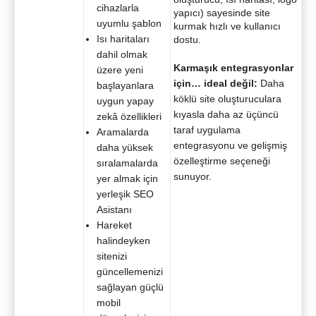
cihazlarla
yapıcı) sayesinde site
uyumlu şablon
kurmak hızlı ve kullanıcı
Isı haritaları
dostu.
dahil olmak
Karmaşık entegrasyonlar
üzere yeni
için… ideal değil:
Daha
başlayanlara
köklü site oluşturuculara
uygun yapay
kıyasla daha az üçüncü
zekâ özellikleri
taraf uygulama
Aramalarda
entegrasyonu ve gelişmiş
daha yüksek
özelleştirme seçeneği
sıralamalarda
sunuyor.
yer almak için
yerleşik SEO
Asistanı
Hareket
halindeyken
sitenizi
güncellemenizi
sağlayan güçlü
mobil