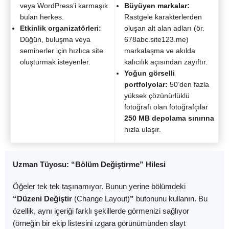
veya WordPress’i karmaşık
Büyüyen markalar:
bulan herkes.
Rastgele karakterlerden
Etkinlik organizatörleri:
oluşan alt alan adları (ör.
Düğün, buluşma veya
678abc.site123.me)
seminerler için hızlıca site
markalaşma ve akılda
oluşturmak isteyenler.
kalıcılık açısından zayıftır.
Yoğun görselli
portfolyolar:
50’den fazla
yüksek çözünürlüklü
fotoğrafı olan fotoğrafçılar
250 MB depolama sınırına
hızla ulaşır.
Uzman Tüyosu: “Bölüm Değiştirme” Hilesi
Öğeler tek tek taşınamıyor. Bunun yerine bölümdeki
“Düzeni Değiştir
(Change Layout)
”
butonunu kullanın. Bu
özellik, aynı içeriği farklı şekillerde görmenizi sağlıyor
(örneğin bir ekip listesini ızgara görünümünden slayt