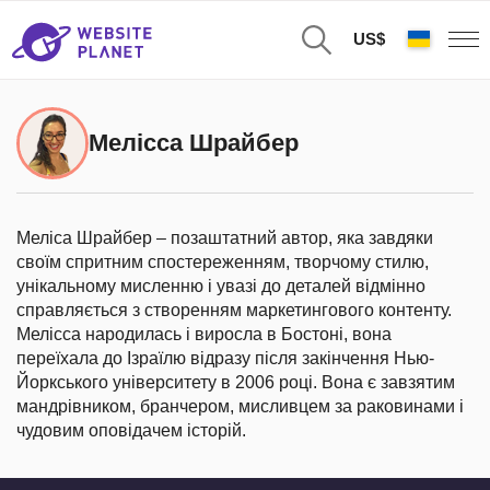
US$
Мелісса Шрайбер
Меліса Шрайбер – позаштатний автор, яка завдяки
своїм спритним спостереженням, творчому стилю,
унікальному мисленню і увазі до деталей відмінно
справляється з створенням маркетингового контенту.
Мелісса народилась і виросла в Бостоні, вона
переїхала до Ізраїлю відразу після закінчення Нью-
Йоркського університету в 2006 році. Вона є завзятим
мандрівником, бранчером, мисливцем за раковинами і
чудовим оповідачем історій.