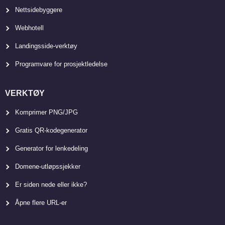
Nettsidebyggere
Webhotell
Landingsside-verktøy
Programvare for prosjektledelse
VERKTØY
Komprimer PNG/JPG
Gratis QR-kodegenerator
Generator for lenkedeling
Domene-utløpssjekker
Er siden nede eller ikke?
Åpne flere URL-er