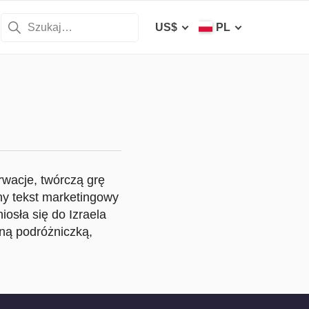
US$
PL
rwacje, twórczą grę
ny tekst marketingowy
osła się do Izraela
ną podróżniczką,