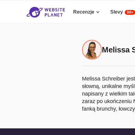
Recenzje
Slevy
99+
Melissa 
Melissa Schreiber jes
słowną, unikalne myśl
napisany z wielkim ta
zaraz po ukończeniu 
fanką brunchy, łowcz