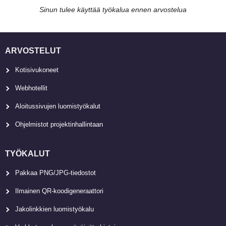
Sinun tulee käyttää työkalua ennen arvostelua
ARVOSTELUT
Kotisivukoneet
Webhotellit
Aloitussivujen luomistyökalut
Ohjelmistot projektinhallintaan
TYÖKALUT
Pakkaa PNG/JPG-tiedostot
Ilmainen QR-koodigeneraattori
Jakolinkkien luomistyökalu