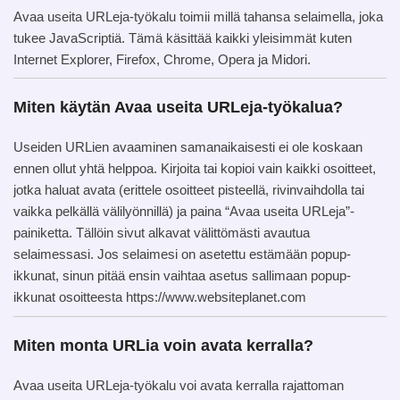
Avaa useita URLeja-työkalu toimii millä tahansa selaimella, joka
tukee JavaScriptiä. Tämä käsittää kaikki yleisimmät kuten
Internet Explorer, Firefox, Chrome, Opera ja Midori.
Miten käytän Avaa useita URLeja-työkalua?
Useiden URLien avaaminen samanaikaisesti ei ole koskaan
ennen ollut yhtä helppoa. Kirjoita tai kopioi vain kaikki osoitteet,
jotka haluat avata (erittele osoitteet pisteellä, rivinvaihdolla tai
vaikka pelkällä välilyönnillä) ja paina “Avaa useita URLeja”-
painiketta. Tällöin sivut alkavat välittömästi avautua
selaimessasi. Jos selaimesi on asetettu estämään popup-
ikkunat, sinun pitää ensin vaihtaa asetus sallimaan popup-
ikkunat osoitteesta https://www.websiteplanet.com
Miten monta URLia voin avata kerralla?
Avaa useita URLeja-työkalu voi avata kerralla rajattoman