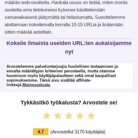
määrän web-osoitteita. Hankala osuus on tietää, miten monta
osoitetta oma tietokoneesi kykenee käsittelemään
samanaikaisesti jäätymättä tai hidastumatta. Suosittelemme
aloittamaan kokeilemalla kerralla 10-15 URLia ja lisäämään
sitten määrää asteittain.
Kokeile ilmaista useiden URL:ien aukaisijamme
nyt
Arvostelemme palveluntarjoajia huolellisen testaamisen ja
ennalta määrättyjen kriteerien perusteella, mutta otamme
huomioon myös käyttäjäpalautteen sekä omat kaupalliset
sopimuksemme. Tämä sivu sisältää affiliate-
linkkejä.
Mainosseloste
.
Tykkäsitkö työkalusta? Arvostele se!
4.7
(
Arvostellut
3170
käyttäjää
)