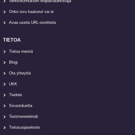
Verkkotunnuksen eräpäivätarkistaja
Onko sivu kaatunut vai ei
Avaa useita URL-osoitteita
TIETOA
Tietoa meistä
Blogi
Ota yhteyttä
UKK
Tiedote
Sivustokartta
Testimenetelmät
Tietosuojaseloste