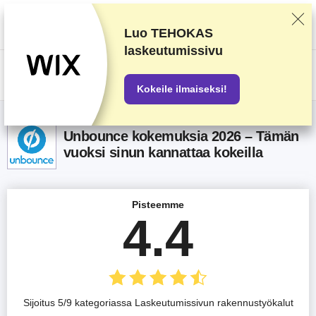
Arvostelemme palveluntarjoajia huolellisen testaamisen ja ennalta
määrättyjen kriteerien perusteella, mutta otamme huomioon myös
käyttäjäpalautteen sekä omat kaupalliset sopimuksemme. Tämä sivu
Luo TEHOKAS
sisältää affiliate-linkkejä.
Mainosseloste
.
laskeutumissivu
US$
Kokeile ilmaiseksi!
Unbounce kokemuksia 2026 – Tämän
vuoksi sinun kannattaa kokeilla
Pisteemme
4.4
Sijoitus 5/9 kategoriassa Laskeutumissivun rakennustyökalut