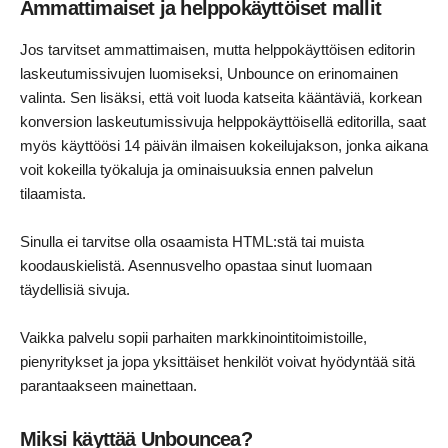
Ammattimaiset ja helppokäyttöiset mallit
Jos tarvitset ammattimaisen, mutta helppokäyttöisen editorin
laskeutumissivujen luomiseksi, Unbounce on erinomainen
valinta. Sen lisäksi, että voit luoda katseita kääntäviä, korkean
konversion laskeutumissivuja helppokäyttöisellä editorilla, saat
myös käyttöösi 14 päivän ilmaisen kokeilujakson, jonka aikana
voit kokeilla työkaluja ja ominaisuuksia ennen palvelun
tilaamista.
Sinulla ei tarvitse olla osaamista HTML:stä tai muista
koodauskielistä. Asennusvelho opastaa sinut luomaan
täydellisiä sivuja.
Vaikka palvelu sopii parhaiten markkinointitoimistoille,
pienyritykset ja jopa yksittäiset henkilöt voivat hyödyntää sitä
parantaakseen mainettaan.
Miksi käyttää Unbouncea?