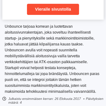
Vieraile sivustolla
Unbounce tarjoaa komean ja luotettavan
aloitussivunrakentajan, joka soveltuu ihanteellisesti
startup- ja pienyrityksille sekä markkinointitoimistoille,
jotka haluavat jättää kilpailijansa kauas taakse.
Unbouncen avulla voit nopeasti suunnitella
mobiiliystävällisiä aloitussivuja vailla tarvetta
verkkokehittäjien tai ATK-osaston palkkaamiselle.
Startupit voivat helposti testata konsepteja,
hinnoittelumalleja tai jopa brändäystä. Unbouncen paras
puoli on, että se integroi joitakin tämän hetken
suosituimmista markkinointityökaluista, joten voit
maksimoida tehokkuutesi minimaalisella vaivannäöllä.
Julkaistu ensimmäisen kerran:
26 Elokuuta 2017
Päivityksien
määrä: 4