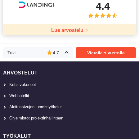
4.4
Lue arvostelu
Tuki
4.7
Vieraile sivustolla
ARVOSTELUT
Kotisivukoneet
Webhotellit
Aloitussivujen luomistyökalut
Ohjelmistot projektinhallintaan
TYÖKALUT