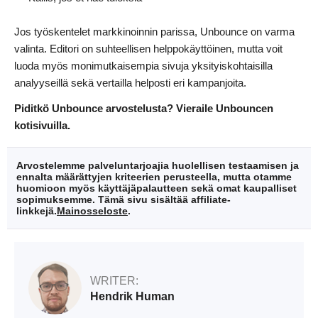
Jos työskentelet markkinoinnin parissa, Unbounce on varma
valinta. Editori on suhteellisen helppokäyttöinen, mutta voit
luoda myös monimutkaisempia sivuja yksityiskohtaisilla
analyyseillä sekä vertailla helposti eri kampanjoita.
Piditkö Unbounce arvostelusta? Vieraile Unbouncen
kotisivuilla.
Arvostelemme palveluntarjoajia huolellisen testaamisen ja
ennalta määrättyjen kriteerien perusteella, mutta otamme
huomioon myös käyttäjäpalautteen sekä omat kaupalliset
sopimuksemme. Tämä sivu sisältää affiliate-
linkkejä.
Mainosseloste
.
WRITER:
Hendrik Human