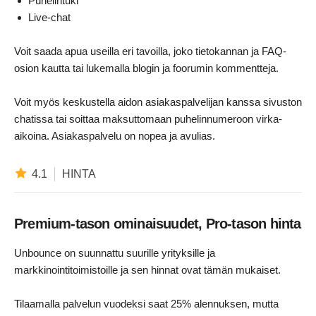
Puhelintuki
Live-chat
Voit saada apua useilla eri tavoilla, joko tietokannan ja FAQ-
osion kautta tai lukemalla blogin ja foorumin kommentteja.
Voit myös keskustella aidon asiakaspalvelijan kanssa sivuston
chatissa tai soittaa maksuttomaan puhelinnumeroon virka-
aikoina. Asiakaspalvelu on nopea ja avulias.
4.1
HINTA
Premium-tason ominaisuudet, Pro-tason hinta
Unbounce on suunnattu suurille yrityksille ja
markkinointitoimistoille ja sen hinnat ovat tämän mukaiset.
Tilaamalla palvelun vuodeksi saat 25% alennuksen, mutta