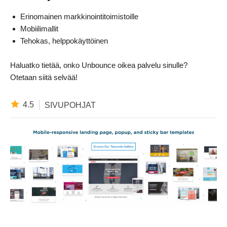
Erinomainen markkinointitoimistoille
Mobiilimallit
Tehokas, helppokäyttöinen
Haluatko tietää, onko Unbounce oikea palvelu sinulle?
Otetaan siitä selvää!
4.5
SIVUPOHJAT