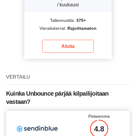
/ kuukausi
Tallennustila:
375+
Vierailukerrat:
Rajoittamaton
Aloita
VERTAILU
Kuinka Unbounce pärjää kilpailijoitaan
vastaan?
Pisteemme
4.8