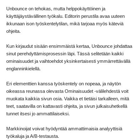
Unbounce on tehokas, mutta helppokäyttöinen ja
käyttäjäystävällinen työkalu. Editorin perustila avaa uuteen
ikkunaan ison työskentelytilan, mikä tarjoaa myös käteviä
ohjeita.
Kun kirjaudut sisään ensimmäistä kertaa, Unbounce johdattaa
sinut perehdyttämisprosessin läpi. Tässä selitetään kaikki
ominaisuudet ja vaihtoehdot yksinkertaisesti ymmärrettävällä
englanninkielellä.
Eri elementtien kanssa työskentely on nopeaa, ja näytön
oikeassa reunassa olevasta Ominaisuudet -välilehdestä voit
muokata kaikkia sivun osia. Vaikka et tietäisi tarkalleen, mitä
teet, saatavilla on kattavasti ohjeita, ja sivun julkaisuhetkellä
tunnet itsesi jo ammattilaiseksi.
Markkinoijat voivat hyödyntää ammattimaisia analyyttisiä
työkaluja ja A/B-testausta.