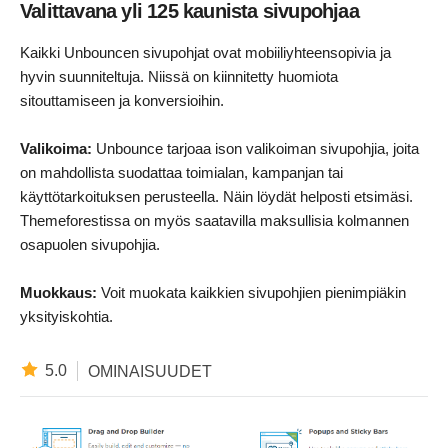
Valittavana yli 125 kaunista sivupohjaa
Kaikki Unbouncen sivupohjat ovat mobiiliyhteensopivia ja
hyvin suunniteltuja. Niissä on kiinnitetty huomiota
sitouttamiseen ja konversioihin.
Valikoima:
Unbounce tarjoaa ison valikoiman sivupohjia, joita
on mahdollista suodattaa toimialan, kampanjan tai
käyttötarkoituksen perusteella. Näin löydät helposti etsimäsi.
Themeforestissa on myös saatavilla maksullisia kolmannen
osapuolen sivupohjia.
Muokkaus:
Voit muokata kaikkien sivupohjien pienimpiäkin
yksityiskohtia.
5.0
OMINAISUUDET