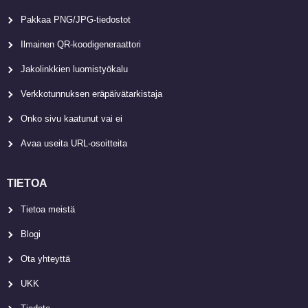
Pakkaa PNG/JPG-tiedostot
Ilmainen QR-koodigeneraattori
Jakolinkkien luomistyökalu
Verkkotunnuksen eräpäivätarkistaja
Onko sivu kaatunut vai ei
Avaa useita URL-osoitteita
TIETOA
Tietoa meistä
Blogi
Ota yhteyttä
UKK