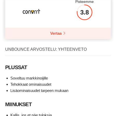
Pisteemme
3.8
Vertaa
UNBOUNCE ARVOSTELU: YHTEENVETO
PLUSSAT
Soveltuu markkinoijille
Tehokkaat ominaisuudet
Lisäominaisuudet tarpeen mukaan
MIINUKSET
Kallis, jos et näe tuloksia