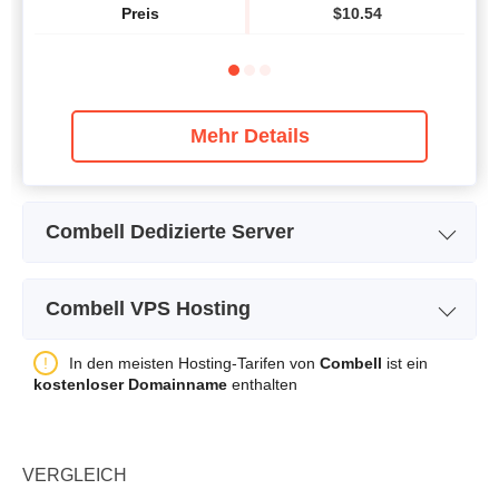
Preis
$
10.54
Mehr Details
Combell Dedizierte Server
Name des Pakets
ESSENTIAL
Combell VPS Hosting
Speicher
250 GB
Name des Pakets
VPS 1 PRO
In den meisten Hosting-Tarifen von
Combell
ist ein
Bandbreite
Unbegrenzt
kostenloser Domainname
enthalten
Speicher
50 GB
Prozessor / CPU
3 vCPU
Bandbreite
Unbegrenzt
Arbeitsspeicher / RAM
8 GB
VERGLEICH
Prozessor / CPU
1 vCPU
Preis
$
281