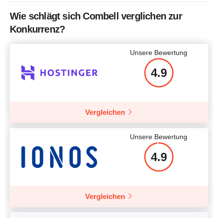
Arbeitsspeicher / RAM
512 MB
Wie schlägt sich Combell verglichen zur
Konkurrenz?
Preis
$
22.02
Mehr Details
Unsere Bewertung
4.9
Mehr Details
Vergleichen
Unsere Bewertung
4.9
Vergleichen