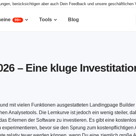
tungen, berücksichtigen aber auch Dein Feedback und unsere geschäftlichen 
heine
Tools
Blog
99+
26 – Eine kluge Investitati
 und mit vielen Funktionen ausgestatteten Landingpage Builder 
en Analysetools. Die Lernkurve ist jedoch ein wenig steiler, 
as Erlernen der Software zu investieren. Es gibt eine kostenlos
u experimentieren, bevor sie den Sprung zum kostenpflichtigen
kete relativ teuer werden können, wenn Du eine ziemlich große 