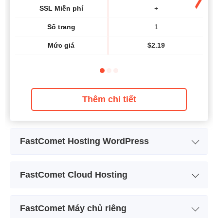
SSL Miễn phí
+
Số trang
1
Mức giá
$
2.19
Thêm chi tiết
FastComet Hosting WordPress
Tên kế hoạch
FastCloud Basic
FastComet Cloud Hosting
Lưu trữ
15 GB SSD
Tên kế hoạch
Cloud 1
Băng thông
Không giới hạn
FastComet Máy chủ riêng
Lưu trữ
50 GB SSD