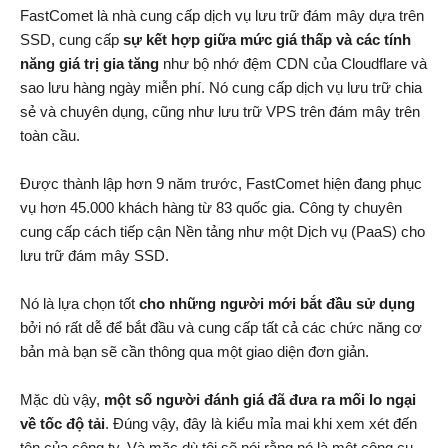
FastComet là nhà cung cấp dịch vụ lưu trữ đám mây dựa trên
SSD, cung cấp
sự kết hợp giữa mức giá thấp và các tính
năng giá trị gia tăng
như bộ nhớ đệm CDN của Cloudflare và
sao lưu hàng ngày miễn phí. Nó cung cấp dịch vụ lưu trữ chia
sẻ và chuyên dụng, cũng như lưu trữ VPS trên đám mây trên
toàn cầu.
Được thành lập hơn 9 năm trước, FastComet hiện đang phục
vụ hơn 45.000 khách hàng từ 83 quốc gia. Công ty chuyên
cung cấp cách tiếp cận Nền tảng như một Dịch vụ (PaaS) cho
lưu trữ đám mây SSD.
Nó là lựa chọn tốt
cho những người mới bắt đầu sử dụng
bởi nó rất dễ để bắt đầu và cung cấp tất cả các chức năng cơ
bản mà bạn sẽ cần thông qua một giao diện đơn giản.
Mặc dù vậy,
một số người đánh giá đã đưa ra mối lo ngại
về tốc độ tải
. Đúng vậy, đây là kiểu mỉa mai khi xem xét đến
tên của công ty. Và mặc dù tôi sẽ nói rằng nó là một công cụ