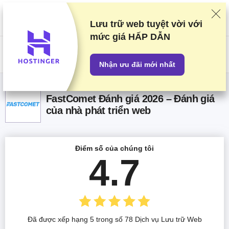
Chúng tôi xếp hạng các nhà cung cấp dựa trên thử nghiệm và nghiên
cứu khắt khe, nhưng cũng cân nhắc phản hồi của bạn và các thỏa thuận
thương mại của chúng tôi với các nhà cung cấp. Trang này chứa các
Lưu trữ web tuyệt vời với
đường dẫn liên kết.
Tiết lộ Quảng cáo
mức giá HẤP DẪN
US$
Nhận ưu đãi mới nhất
FastComet Đánh giá 2026 – Đánh giá
của nhà phát triển web
Điểm số của chúng tôi
4.7
Đã được xếp hạng 5 trong số 78 Dịch vụ Lưu trữ Web