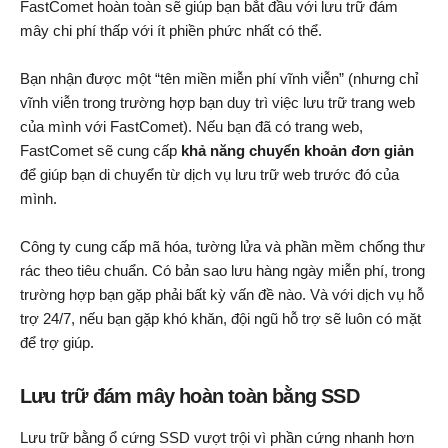
FastComet hoàn toàn sẽ giúp bạn bắt đầu với lưu trữ đám
mây chi phí thấp với ít phiền phức nhất có thể.
Bạn nhận được một “tên miền miễn phí vĩnh viễn” (nhưng chỉ
vĩnh viễn trong trường hợp bạn duy trì việc lưu trữ trang web
của mình với FastComet). Nếu bạn đã có trang web,
FastComet sẽ cung cấp
khả năng chuyển khoản đơn giản
để giúp bạn di chuyển từ dịch vụ lưu trữ web trước đó của
mình.
Công ty cung cấp mã hóa, tường lửa và phần mềm chống thư
rác theo tiêu chuẩn. Có bản sao lưu hàng ngày miễn phí, trong
trường hợp bạn gặp phải bất kỳ vấn đề nào. Và với dịch vụ hỗ
trợ 24/7, nếu bạn gặp khó khăn, đội ngũ hỗ trợ sẽ luôn có mặt
để trợ giúp.
Lưu trữ đám mây hoàn toàn bằng SSD
Lưu trữ bằng ổ cứng SSD vượt trội vì phần cứng nhanh hơn