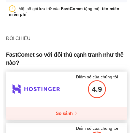
Số trang
1
Tên kế hoạch
DS 1
Một số gói lưu trữ của
FastComet
tặng một
tên miền
Băng thông
2 TB
Mức giá
$
2.19
miễn phí
Lưu trữ
80 GB SSD
CPU
1 x 2.50GHz
Băng thông
4 TB
RAM
2 GB
ĐỐI CHIẾU
CPU
2x AMD EPYC 7501
Mức giá
$
46.16
Thêm chi tiết
RAM
4 GB
FastComet so với đối thủ cạnh tranh như thế
nào?
Mức giá
$
107
Thêm chi tiết
Điểm số của chúng tôi
4.9
Thêm chi tiết
So sánh
Điểm số của chúng tôi